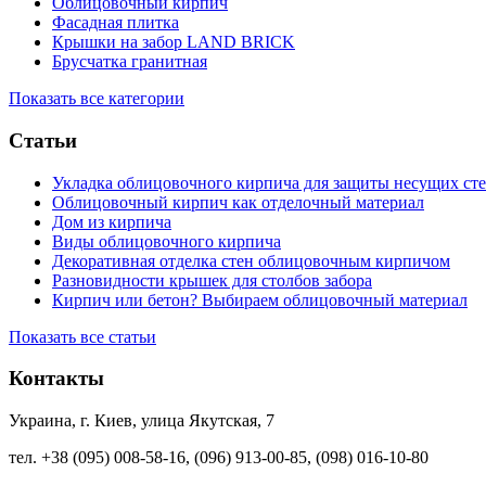
Облицовочный кирпич
Фасадная плитка
Крышки на забор LAND BRICK
Брусчатка гранитная
Показать все категории
Статьи
Укладка облицовочного кирпича для защиты несущих сте
Облицовочный кирпич как отделочный материал
Дом из кирпича
Виды облицовочного кирпича
Декоративная отделка стен облицовочным кирпичом
Разновидности крышек для столбов забора
Кирпич или бетон? Выбираем облицовочный материал
Показать все статьи
Контакты
Украина, г. Киев, улица Якутская, 7
тел. +38 (095) 008-58-16, (096) 913-00-85, (098) 016-10-80