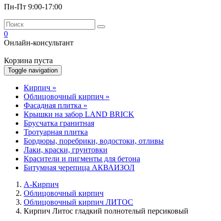
Пн-Пт 9:00-17:00
0
Онлайн-консультант
Корзина пуста
Toggle navigation
Кирпич
»
Облицовочный кирпич
»
Фасадная плитка
»
Крышки на забор LAND BRICK
Брусчатка гранитная
Тротуарная плитка
Бордюры, поребрики, водостоки, отливы
Лаки, краски, грунтовки
Красители и пигменты для бетона
Битумная черепица АКВАИЗОЛ
А-Кирпич
Облицовочный кирпич
Облицовочный кирпич ЛИТОС
Кирпич Литос гладкий полнотелый персиковый