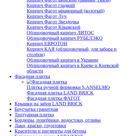
Кирпич Фагот гладкий
Кирпич Фагот мраморный (колотый)
Кирпич Фагот Луч
Кирпич Фагот Звездочка
Кирпич Фагот Крымский
Облицовочный кирпич ЛИТОС
Облицовочный кирпич РУБЕЛЭКО
Кирпич ЕВРОТОН
Кирпич КАЯ (облицовочный, для забора и
столбов)
Облицовочный кирпич в Украине
Облицовочный кирпич в Киеве и Киевской
области
Фасадная плитка
Плитка ручной формовки S.ANSELMO
Фасадная плитка LAND BRICK
Фасадная плитка ФАГОТ
Крышки на забор LAND BRICK
Брусчатка гранитная
Тротуарная плитка
Бордюры, поребрики, водостоки, отливы
Лаки, краски, грунтовки
Красители и пигменты для бетона