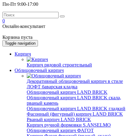
Пн-Пт 9:00-17:00
0
Онлайн-консультант
Корзина пуста
Toggle navigation
Кирпич
Кирпич рядовой строительный
Облицовочный кирпич
Декоративный облицовочный кирпич в стиле
ЛОФТ баварская кладка
Облицовочный кирпич LAND BRICK
Облицовочный кирпич LAND BRICK скала,
рваный камень
Облицовочный кирпич LAND BRICK гладкий
Фасонный (фигурный) кирпич LAND BRICK
Рваный кирпич LAND BRICK
Кирпич ручной формовки S.ANSELMO
Облицовочный кирпич ФАГОТ
Кирпич Фагот финский (рваный, скала)