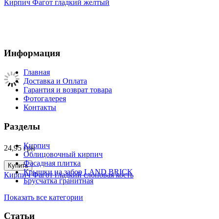
Кирпич Фагот гладкий желтый
Информация
Главная
Доставка и Оплата
Гарантия и возврат товара
Фотогалерея
Контакты
Разделы
Кирпич
24,95
грн
Облицовочный кирпич
Фасадная плитка
Купить
Крышки на забор LAND BRICK
Кирпич Фагот гладкий слоновая кость
Брусчатка гранитная
Показать все категории
Статьи