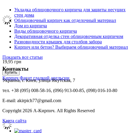
Укладка облицовочного кирпича для защиты несущих
стен дома
Облицовочный кирпич как отделочный материал
Дом из кирпича
Виды облицовочного кирпича
Декоративная отделка стен облицовочным кирпичом
Разновидности крышек для столбов забора
Кирпич или бетон? Выбираем облицовочный материал
Показать все статьи
19,95
грн
Контакты
Купить
Кирпич Фагот гладкий апельсин
Украина, г. Киев, улица Якутская, 7
тел. +38 (095) 008-58-16, (096) 913-00-85, (098) 016-10-80
E-mail: akirpich77@gmail.com
Copyright 2026 А-Кирпич. All Rights Reserved
Карта сайта