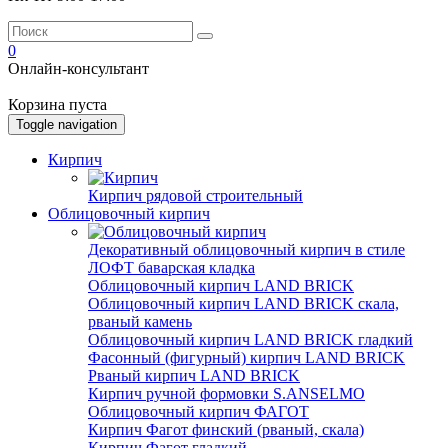
0
Онлайн-консультант
Корзина пуста
Toggle navigation
Кирпич
Кирпич рядовой строительный
Облицовочный кирпич
Декоративный облицовочный кирпич в стиле
ЛОФТ баварская кладка
Облицовочный кирпич LAND BRICK
Облицовочный кирпич LAND BRICK скала,
рваный камень
Облицовочный кирпич LAND BRICK гладкий
Фасонный (фигурный) кирпич LAND BRICK
Рваный кирпич LAND BRICK
Кирпич ручной формовки S.ANSELMO
Облицовочный кирпич ФАГОТ
Кирпич Фагот финский (рваный, скала)
Кирпич Фагот гладкий