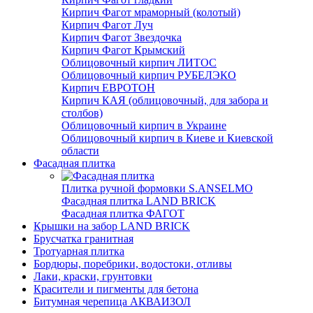
Кирпич Фагот мраморный (колотый)
Кирпич Фагот Луч
Кирпич Фагот Звездочка
Кирпич Фагот Крымский
Облицовочный кирпич ЛИТОС
Облицовочный кирпич РУБЕЛЭКО
Кирпич ЕВРОТОН
Кирпич КАЯ (облицовочный, для забора и
столбов)
Облицовочный кирпич в Украине
Облицовочный кирпич в Киеве и Киевской
области
Фасадная плитка
Плитка ручной формовки S.ANSELMO
Фасадная плитка LAND BRICK
Фасадная плитка ФАГОТ
Крышки на забор LAND BRICK
Брусчатка гранитная
Тротуарная плитка
Бордюры, поребрики, водостоки, отливы
Лаки, краски, грунтовки
Красители и пигменты для бетона
Битумная черепица АКВАИЗОЛ