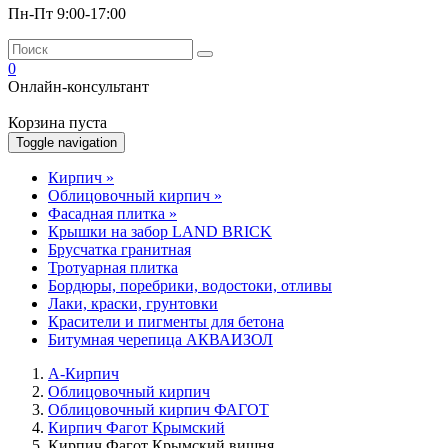
Пн-Пт 9:00-17:00
0
Онлайн-консультант
Корзина пуста
Toggle navigation
Кирпич
»
Облицовочный кирпич
»
Фасадная плитка
»
Крышки на забор LAND BRICK
Брусчатка гранитная
Тротуарная плитка
Бордюры, поребрики, водостоки, отливы
Лаки, краски, грунтовки
Красители и пигменты для бетона
Битумная черепица АКВАИЗОЛ
А-Кирпич
Облицовочный кирпич
Облицовочный кирпич ФАГОТ
Кирпич Фагот Крымский
Кирпич Фагот Крымский вишня