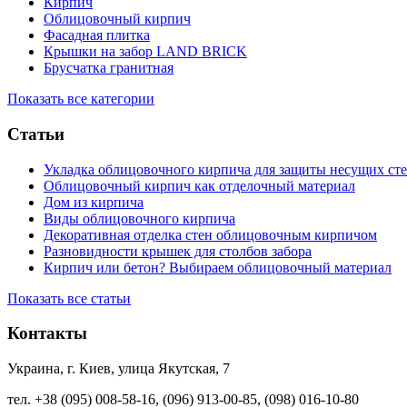
Кирпич
Облицовочный кирпич
Фасадная плитка
Крышки на забор LAND BRICK
Брусчатка гранитная
Показать все категории
Статьи
Укладка облицовочного кирпича для защиты несущих сте
Облицовочный кирпич как отделочный материал
Дом из кирпича
Виды облицовочного кирпича
Декоративная отделка стен облицовочным кирпичом
Разновидности крышек для столбов забора
Кирпич или бетон? Выбираем облицовочный материал
Показать все статьи
Контакты
Украина, г. Киев, улица Якутская, 7
тел. +38 (095) 008-58-16, (096) 913-00-85, (098) 016-10-80