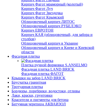
Кирпич Фагот мраморный (колотый)
Кирпич Фагот Луч
Кирпич Фагот Звездочка
Кирпич Фагот Крымский
Облицовочный кирпич ЛИТОС
Облицовочный кирпич РУБЕЛЭКО
Кирпич ЕВРОТОН
Кирпич КАЯ (облицовочный, для забора и
столбов)
Облицовочный кирпич в Украине
Облицовочный кирпич в Киеве и Киевской
области
Фасадная плитка
Плитка ручной формовки S.ANSELMO
Фасадная плитка LAND BRICK
Фасадная плитка ФАГОТ
Крышки на забор LAND BRICK
Брусчатка гранитная
Тротуарная плитка
Бордюры, поребрики, водостоки, отливы
Лаки, краски, грунтовки
Красители и пигменты для бетона
Битумная черепица АКВАИЗОЛ