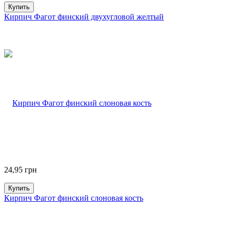
Купить
Кирпич Фагот финский двухугловой желтый
24,95
грн
Купить
Кирпич Фагот финский слоновая кость