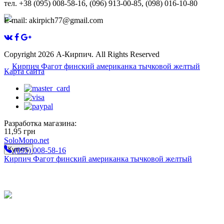
тел. +38 (095) 008-58-16, (096) 913-00-85, (098) 016-10-80
E-mail: akirpich77@gmail.com
Copyright 2026 А-Кирпич. All Rights Reserved
Карта сайта
Разработка магазина:
11,95
грн
SoloMono.net
Купить
(095) 008-58-16
Кирпич Фагот финский американка тычковой желтый