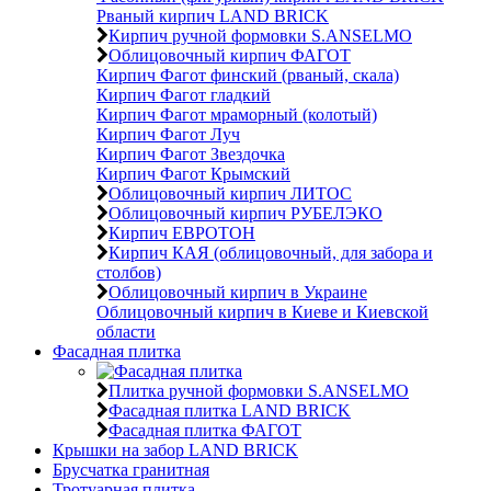
Рваный кирпич LAND BRICK
Кирпич ручной формовки S.ANSELMO
Облицовочный кирпич ФАГОТ
Кирпич Фагот финский (рваный, скала)
Кирпич Фагот гладкий
Кирпич Фагот мраморный (колотый)
Кирпич Фагот Луч
Кирпич Фагот Звездочка
Кирпич Фагот Крымский
Облицовочный кирпич ЛИТОС
Облицовочный кирпич РУБЕЛЭКО
Кирпич ЕВРОТОН
Кирпич КАЯ (облицовочный, для забора и
столбов)
Облицовочный кирпич в Украине
Облицовочный кирпич в Киеве и Киевской
области
Фасадная плитка
Плитка ручной формовки S.ANSELMO
Фасадная плитка LAND BRICK
Фасадная плитка ФАГОТ
Крышки на забор LAND BRICK
Брусчатка гранитная
Тротуарная плитка