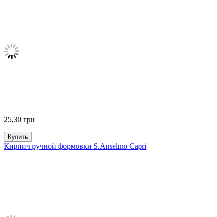
25,30
грн
Купить
Кирпич ручной формовки S.Anselmo Capri