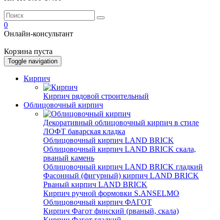
0
Онлайн-консультант
Корзина пуста
Toggle navigation
Кирпич
Кирпич рядовой строительный
Облицовочный кирпич
Декоративный облицовочный кирпич в стиле
ЛОФТ баварская кладка
Облицовочный кирпич LAND BRICK
Облицовочный кирпич LAND BRICK скала,
рваный камень
Облицовочный кирпич LAND BRICK гладкий
Фасонный (фигурный) кирпич LAND BRICK
Рваный кирпич LAND BRICK
Кирпич ручной формовки S.ANSELMO
Облицовочный кирпич ФАГОТ
Кирпич Фагот финский (рваный, скала)
Кирпич Фагот гладкий