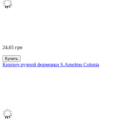
24,65
грн
Купить
Кирпич ручной формовки S.Anselmo Colonia