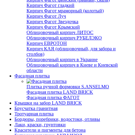
Кирпич Фагот гладкий
Кирпич Фагот мраморный (колотый)
Кирпич Фагот Луч
Кирпич Фагот Звездочка
Кирпич Фагот Крымский
Облицовочный кирпич ЛИТОС
Облицовочный кирпич РУБЕЛЭКО
Кирпич ЕВРОТОН
Кирпич КАЯ (облицовочный, для забора и
столбов)
Облицовочный кирпич в Украине
Облицовочный кирпич в Киеве и Киевской
области
Фасадная плитка
Плитка ручной формовки S.ANSELMO
Фасадная плитка LAND BRICK
Фасадная плитка ФАГОТ
Крышки на забор LAND BRICK
Брусчатка гранитная
Тротуарная плитка
Бордюры, поребрики, водостоки, отливы
Лаки, краски, грунтовки
Красители и пигменты для бетона