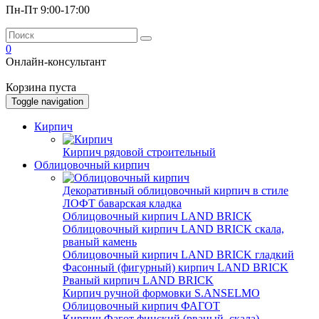
Пн-Пт 9:00-17:00
0
Онлайн-консультант
Корзина пуста
Toggle navigation
Кирпич
Кирпич рядовой строительный
Облицовочный кирпич
Декоративный облицовочный кирпич в стиле
ЛОФТ баварская кладка
Облицовочный кирпич LAND BRICK
Облицовочный кирпич LAND BRICK скала,
рваный камень
Облицовочный кирпич LAND BRICK гладкий
Фасонный (фигурный) кирпич LAND BRICK
Рваный кирпич LAND BRICK
Кирпич ручной формовки S.ANSELMO
Облицовочный кирпич ФАГОТ
Кирпич Фагот финский (рваный, скала)