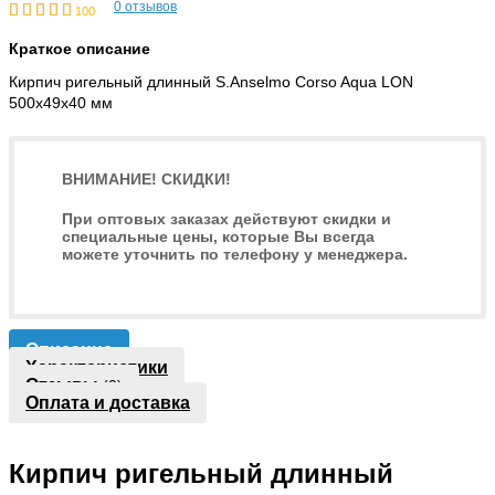
0
отзывов
1
2
3
4
5
100
Краткое описание
Кирпич ригельный длинный S.Anselmo Corso Aqua LON
500х49х40 мм
ВНИМАНИЕ! СКИДКИ!
При оптовых заказах действуют скидки и
специальные цены, которые Вы всегда
можете уточнить по телефону у менеджера.
Описание
Характеристики
Отзывы
(0)
Оплата и доставка
Кирпич ригельный длинный