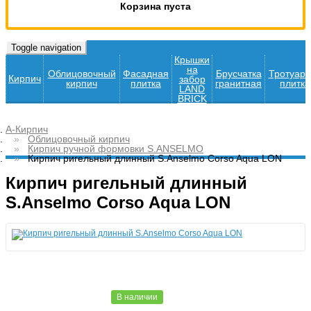
Корзина пуста
Toggle navigation
Крышки
на
Облицовочный
Фасадная
Брусчатка
Тротуар
Кирпич
забор
кирпич
плитка
гранитная
плитка
LAND
BRICK
А-Кирпич
Облицовочный кирпич
Кирпич ручной формовки S.ANSELMO
Кирпич ригельный длинный S.Anselmo Corso Aqua LON
Кирпич ригельный длинный
S.Anselmo Corso Aqua LON
В наличии