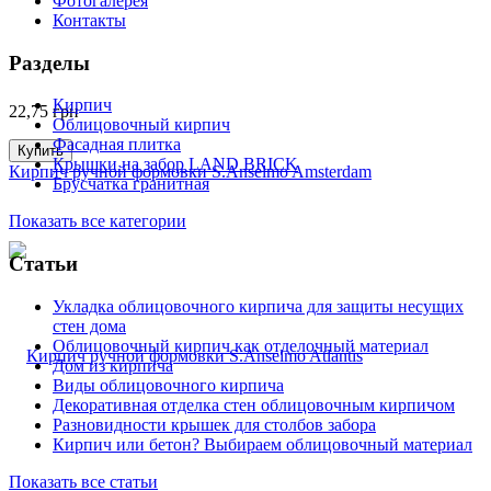
Фотогалерея
Контакты
Разделы
Кирпич
22,75
грн
Облицовочный кирпич
Фасадная плитка
Купить
Крышки на забор LAND BRICK
Кирпич ручной формовки S.Anselmo Amsterdam
Брусчатка гранитная
Показать все категории
Статьи
Укладка облицовочного кирпича для защиты несущих
стен дома
Облицовочный кирпич как отделочный материал
Дом из кирпича
Виды облицовочного кирпича
Декоративная отделка стен облицовочным кирпичом
Разновидности крышек для столбов забора
Кирпич или бетон? Выбираем облицовочный материал
Показать все статьи