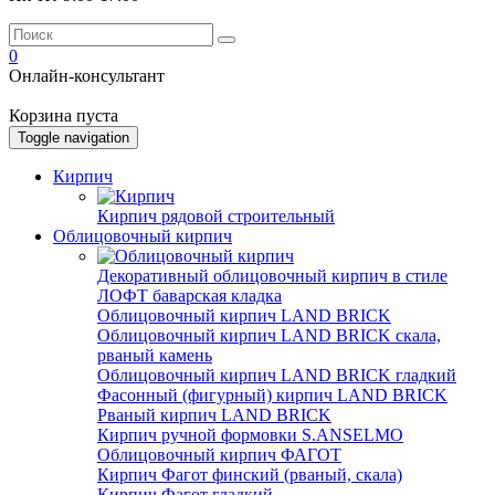
0
Онлайн-консультант
Корзина пуста
Toggle navigation
Кирпич
Кирпич рядовой строительный
Облицовочный кирпич
Декоративный облицовочный кирпич в стиле
ЛОФТ баварская кладка
Облицовочный кирпич LAND BRICK
Облицовочный кирпич LAND BRICK скала,
рваный камень
Облицовочный кирпич LAND BRICK гладкий
Фасонный (фигурный) кирпич LAND BRICK
Рваный кирпич LAND BRICK
Кирпич ручной формовки S.ANSELMO
Облицовочный кирпич ФАГОТ
Кирпич Фагот финский (рваный, скала)
Кирпич Фагот гладкий