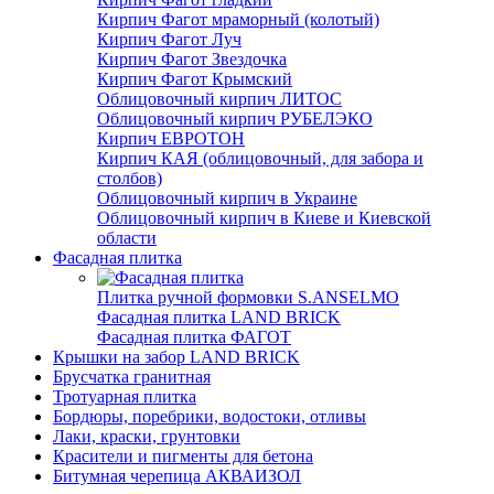
Кирпич Фагот мраморный (колотый)
Кирпич Фагот Луч
Кирпич Фагот Звездочка
Кирпич Фагот Крымский
Облицовочный кирпич ЛИТОС
Облицовочный кирпич РУБЕЛЭКО
Кирпич ЕВРОТОН
Кирпич КАЯ (облицовочный, для забора и
столбов)
Облицовочный кирпич в Украине
Облицовочный кирпич в Киеве и Киевской
области
Фасадная плитка
Плитка ручной формовки S.ANSELMO
Фасадная плитка LAND BRICK
Фасадная плитка ФАГОТ
Крышки на забор LAND BRICK
Брусчатка гранитная
Тротуарная плитка
Бордюры, поребрики, водостоки, отливы
Лаки, краски, грунтовки
Красители и пигменты для бетона
Битумная черепица АКВАИЗОЛ