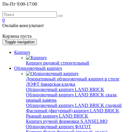
Пн-Пт 9:00-17:00
0
Онлайн-консультант
Корзина пуста
Toggle navigation
Кирпич
Кирпич рядовой строительный
Облицовочный кирпич
Декоративный облицовочный кирпич в стиле
ЛОФТ баварская кладка
Облицовочный кирпич LAND BRICK
Облицовочный кирпич LAND BRICK скала,
рваный камень
Облицовочный кирпич LAND BRICK гладкий
Фасонный (фигурный) кирпич LAND BRICK
Рваный кирпич LAND BRICK
Кирпич ручной формовки S.ANSELMO
Облицовочный кирпич ФАГОТ
Кирпич Фагот финский (рваный, скала)