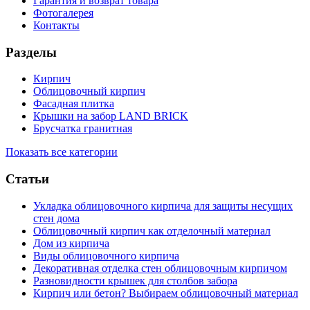
Гарантия и возврат товара
Фотогалерея
Контакты
S
Разделы
Кирпич
Облицовочный кирпич
Фасадная плитка
Крышки на забор LAND BRICK
Брусчатка гранитная
Показать все категории
Статьи
Укладка облицовочного кирпича для защиты несущих
стен дома
Облицовочный кирпич как отделочный материал
Дом из кирпича
Виды облицовочного кирпича
Декоративная отделка стен облицовочным кирпичом
Разновидности крышек для столбов забора
Кирпич или бетон? Выбираем облицовочный материал