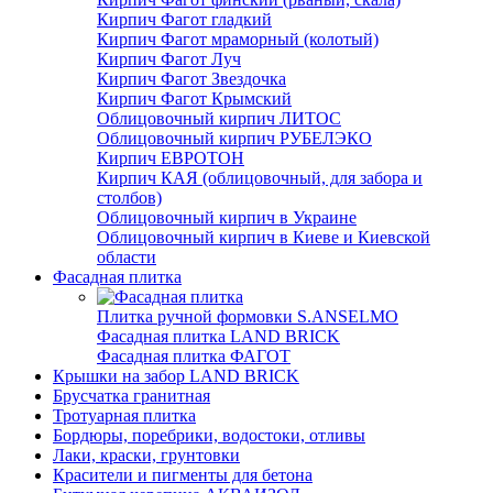
Кирпич Фагот гладкий
Кирпич Фагот мраморный (колотый)
Кирпич Фагот Луч
Кирпич Фагот Звездочка
Кирпич Фагот Крымский
Облицовочный кирпич ЛИТОС
Облицовочный кирпич РУБЕЛЭКО
Кирпич ЕВРОТОН
Кирпич КАЯ (облицовочный, для забора и
столбов)
Облицовочный кирпич в Украине
Облицовочный кирпич в Киеве и Киевской
области
Фасадная плитка
Плитка ручной формовки S.ANSELMO
Фасадная плитка LAND BRICK
Фасадная плитка ФАГОТ
Крышки на забор LAND BRICK
Брусчатка гранитная
Тротуарная плитка
Бордюры, поребрики, водостоки, отливы
Лаки, краски, грунтовки
Красители и пигменты для бетона