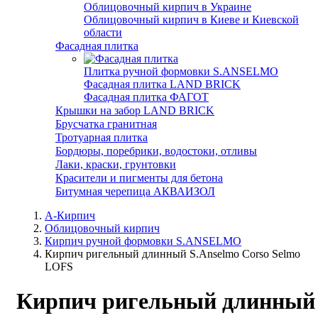
Облицовочный кирпич в Украине
Облицовочный кирпич в Киеве и Киевской
области
Фасадная плитка
Плитка ручной формовки S.ANSELMO
Фасадная плитка LAND BRICK
Фасадная плитка ФАГОТ
Крышки на забор LAND BRICK
Брусчатка гранитная
Тротуарная плитка
Бордюры, поребрики, водостоки, отливы
Лаки, краски, грунтовки
Красители и пигменты для бетона
Битумная черепица АКВАИЗОЛ
А-Кирпич
Облицовочный кирпич
Кирпич ручной формовки S.ANSELMO
Кирпич ригельный длинный S.Anselmo Corso Selmo
LOFS
Кирпич ригельный длинный