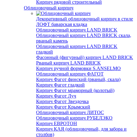
Кирпич рядовой строительный
Облицовочный кирпич
Декоративный облицовочный кирпич в стиле
ЛОФТ баварская кладка
Облицовочный кирпич LAND BRICK
Облицовочный кирпич LAND BRICK скала,
рваный камень
Облицовочный кирпич LAND BRICK
гладкий
Фасонный (фигурный) кирпич LAND BRICK
Рваный кирпич LAND BRICK
Кирпич ручной формовки S.ANSELMO
Облицовочный кирпич ФАГОТ
Кирпич Фагот финский (рваный, скала)
Кирпич Фагот гладкий
Кирпич Фагот мраморный (колотый)
Кирпич Фагот Луч
Кирпич Фагот Звездочка
Кирпич Фагот Крымский
Облицовочный кирпич ЛИТОС
Облицовочный кирпич РУБЕЛЭКО
Кирпич ЕВРОТОН
Кирпич КАЯ (облицовочный, для забора и
столбов)