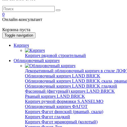
0
Онлайн-консультант
Корзина пуста
Toggle navigation
Кирпич
Кирпич рядовой строительный
Облицовочный кирпич
Декоративный облицовочный кирпич в стиле ЛОФТ
Облицовочный кирпич LAND BRICK
Облицовочный кирпич LAND BRICK скала, рваны
Облицовочный кирпич LAND BRICK гладкий
Фасонный (фигурный) кирпич LAND BRICK
Рваный кирпич LAND BRICK
Кирпич ручной формовки S.ANSELMO
Облицовочный кирпич ФАГОТ
Кирпич Фагот финский (рваный, скала)
Кирпич Фагот гладкий
Кирпич Фагот мраморный (колотый)
Кирпич Фагот Луч