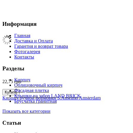
Информация
Главная
Доставка и Оплата
Гарантия и возврат товара
Фотогалерея
Контакты
Разделы
Кирпич
22,75
грн
Облицовочный кирпич
Фасадная плитка
Купить
Крышки на забор LAND BRICK
Кирпич ручной формовки S.Anselmo Amsterdam
Брусчатка гранитная
Показать все категории
Статьи