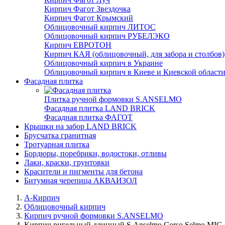
Кирпич Фагот Звездочка
Кирпич Фагот Крымский
Облицовочный кирпич ЛИТОС
Облицовочный кирпич РУБЕЛЭКО
Кирпич ЕВРОТОН
Кирпич КАЯ (облицовочный, для забора и столбов)
Облицовочный кирпич в Украине
Облицовочный кирпич в Киеве и Киевской област
Фасадная плитка
Плитка ручной формовки S.ANSELMO
Фасадная плитка LAND BRICK
Фасадная плитка ФАГОТ
Крышки на забор LAND BRICK
Брусчатка гранитная
Тротуарная плитка
Бордюры, поребрики, водостоки, отливы
Лаки, краски, грунтовки
Красители и пигменты для бетона
Битумная черепица АКВАИЗОЛ
А-Кирпич
Облицовочный кирпич
Кирпич ручной формовки S.ANSELMO
Кирпич ригельный длинный S.Anselmo Corso Selmo MIG