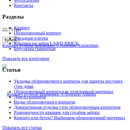
Фотогалерея
Контакты
Разделы
Кирпич
22,75
грн
Облицовочный кирпич
Фасадная плитка
Купить
Крышки на забор LAND BRICK
Кирпич ручной формовки S.Anselmo Amsterdam
Брусчатка гранитная
Показать все категории
Статьи
Укладка облицовочного кирпича для защиты несущих
стен дома
Облицовочный кирпич как отделочный материал
Дом из кирпича
Виды облицовочного кирпича
Декоративная отделка стен облицовочным кирпичом
Разновидности крышек для столбов забора
Кирпич или бетон? Выбираем облицовочный материал
Показать все статьи