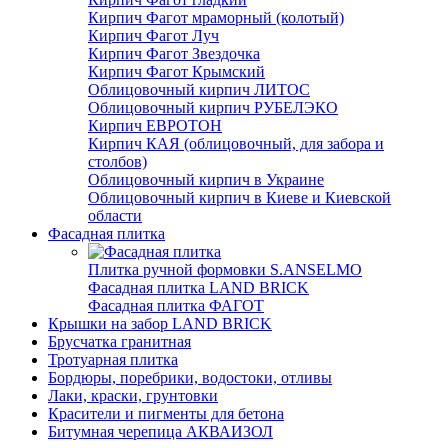
Кирпич Фагот мраморный (колотый)
Кирпич Фагот Луч
Кирпич Фагот Звездочка
Кирпич Фагот Крымский
Облицовочный кирпич ЛИТОС
Облицовочный кирпич РУБЕЛЭКО
Кирпич ЕВРОТОН
Кирпич КАЯ (облицовочный, для забора и
столбов)
Облицовочный кирпич в Украине
Облицовочный кирпич в Киеве и Киевской
области
Фасадная плитка
Плитка ручной формовки S.ANSELMO
Фасадная плитка LAND BRICK
Фасадная плитка ФАГОТ
Крышки на забор LAND BRICK
Брусчатка гранитная
Тротуарная плитка
Бордюры, поребрики, водостоки, отливы
Лаки, краски, грунтовки
Красители и пигменты для бетона
Битумная черепица АКВАИЗОЛ