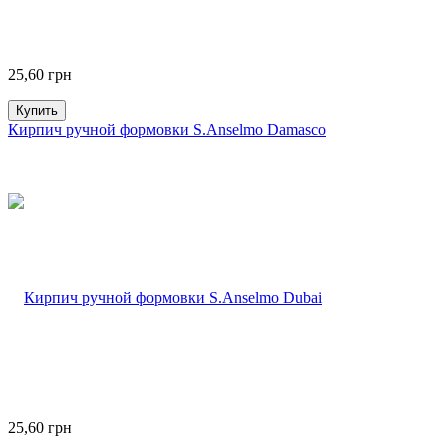
25,60
грн
Купить
Кирпич ручной формовки S.Anselmo Damasco
25,60
грн