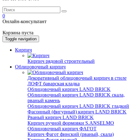
0
Онлайн-консультант
Корзина пуста
Toggle navigation
Кирпич
Кирпич рядовой строительный
Облицовочный кирпич
Декоративный облицовочный кирпич в стиле
ЛОФТ баварская кладка
Облицовочный кирпич LAND BRICK
Облицовочный кирпич LAND BRICK скала,
рваный камень
Облицовочный кирпич LAND BRICK гладкий
Фасонный (фигурный) кирпич LAND BRICK
Рваный кирпич LAND BRICK
Кирпич ручной формовки S.ANSELMO
Облицовочный кирпич ФАГОТ
Кирпич Фагот финский (рваный, скала)
Кирпич Фагот гладкий