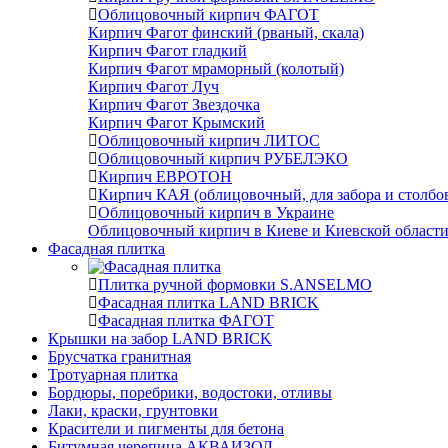
Облицовочный кирпич ФАГОТ
Кирпич Фагот финский (рваный, скала)
Кирпич Фагот гладкий
Кирпич Фагот мраморный (колотый)
Кирпич Фагот Луч
Кирпич Фагот Звездочка
Кирпич Фагот Крымский
Облицовочный кирпич ЛИТОС
Облицовочный кирпич РУБЕЛЭКО
Кирпич ЕВРОТОН
Кирпич КАЯ (облицовочный, для забора и столбо
Облицовочный кирпич в Украине
Облицовочный кирпич в Киеве и Киевской област
Фасадная плитка
Плитка ручной формовки S.ANSELMO
Фасадная плитка LAND BRICK
Фасадная плитка ФАГОТ
Крышки на забор LAND BRICK
Брусчатка гранитная
Тротуарная плитка
Бордюры, поребрики, водостоки, отливы
Лаки, краски, грунтовки
Красители и пигменты для бетона
Битумная черепица АКВАИЗОЛ