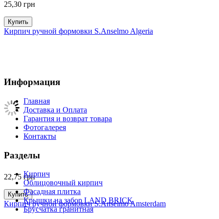
25,30
грн
Купить
Кирпич ручной формовки S.Anselmo Algeria
Информация
Главная
Доставка и Оплата
Гарантия и возврат товара
Фотогалерея
Контакты
Разделы
Кирпич
22,75
грн
Облицовочный кирпич
Фасадная плитка
Купить
Крышки на забор LAND BRICK
Кирпич ручной формовки S.Anselmo Amsterdam
Брусчатка гранитная