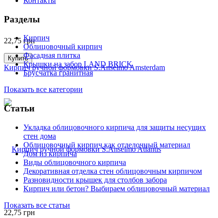
Контакты
Разделы
Кирпич
22,75
грн
Облицовочный кирпич
Фасадная плитка
Купить
Крышки на забор LAND BRICK
Кирпич ручной формовки S.Anselmo Amsterdam
Брусчатка гранитная
Показать все категории
Статьи
Укладка облицовочного кирпича для защиты несущих
стен дома
Облицовочный кирпич как отделочный материал
Дом из кирпича
Виды облицовочного кирпича
Декоративная отделка стен облицовочным кирпичом
Разновидности крышек для столбов забора
Кирпич или бетон? Выбираем облицовочный материал
Показать все статьи
22,75
грн