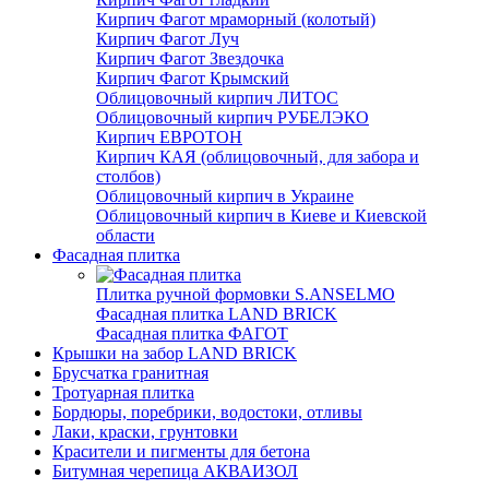
Кирпич Фагот мраморный (колотый)
Кирпич Фагот Луч
Кирпич Фагот Звездочка
Кирпич Фагот Крымский
Облицовочный кирпич ЛИТОС
Облицовочный кирпич РУБЕЛЭКО
Кирпич ЕВРОТОН
Кирпич КАЯ (облицовочный, для забора и
столбов)
Облицовочный кирпич в Украине
Облицовочный кирпич в Киеве и Киевской
области
Фасадная плитка
Плитка ручной формовки S.ANSELMO
Фасадная плитка LAND BRICK
Фасадная плитка ФАГОТ
Крышки на забор LAND BRICK
Брусчатка гранитная
Тротуарная плитка
Бордюры, поребрики, водостоки, отливы
Лаки, краски, грунтовки
Красители и пигменты для бетона
Битумная черепица АКВАИЗОЛ