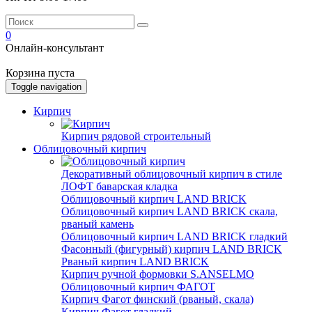
0
Онлайн-консультант
Корзина пуста
Toggle navigation
Кирпич
Кирпич рядовой строительный
Облицовочный кирпич
Декоративный облицовочный кирпич в стиле
ЛОФТ баварская кладка
Облицовочный кирпич LAND BRICK
Облицовочный кирпич LAND BRICK скала,
рваный камень
Облицовочный кирпич LAND BRICK гладкий
Фасонный (фигурный) кирпич LAND BRICK
Рваный кирпич LAND BRICK
Кирпич ручной формовки S.ANSELMO
Облицовочный кирпич ФАГОТ
Кирпич Фагот финский (рваный, скала)
Кирпич Фагот гладкий