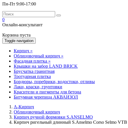
Пн-Пт 9:00-17:00
0
Онлайн-консультант
Корзина пуста
Toggle navigation
Кирпич
»
Облицовочный кирпич
»
Фасадная плитка
»
Крышки на забор LAND BRICK
Брусчатка гранитная
Тротуарная плитка
Бордюры, поребрики, водостоки, отливы
Лаки, краски, грунтовки
Красители и пигменты для бетона
Битумная черепица АКВАИЗОЛ
А-Кирпич
Облицовочный кирпич
Кирпич ручной формовки S.ANSELMO
Кирпич ригельный длинный S.Anselmo Corso Selmo VTB