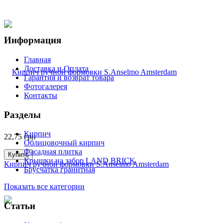
Информация
Главная
Доставка и Оплата
Гарантия и возврат товара
Фотогалерея
Контакты
Разделы
Кирпич
22,75
грн
Облицовочный кирпич
Фасадная плитка
Купить
Крышки на забор LAND BRICK
Кирпич ручной формовки S.Anselmo Amsterdam
Брусчатка гранитная
Показать все категории
Статьи