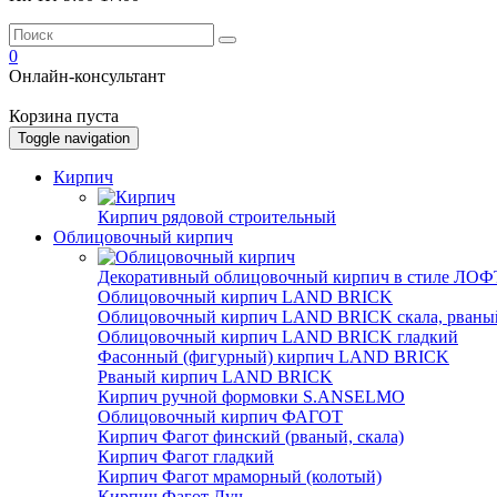
0
Онлайн-консультант
Корзина пуста
Toggle navigation
Кирпич
Кирпич рядовой строительный
Облицовочный кирпич
Декоративный облицовочный кирпич в стиле ЛОФТ
Облицовочный кирпич LAND BRICK
Облицовочный кирпич LAND BRICK скала, рваны
Облицовочный кирпич LAND BRICK гладкий
Фасонный (фигурный) кирпич LAND BRICK
Рваный кирпич LAND BRICK
Кирпич ручной формовки S.ANSELMO
Облицовочный кирпич ФАГОТ
Кирпич Фагот финский (рваный, скала)
Кирпич Фагот гладкий
Кирпич Фагот мраморный (колотый)
Кирпич Фагот Луч