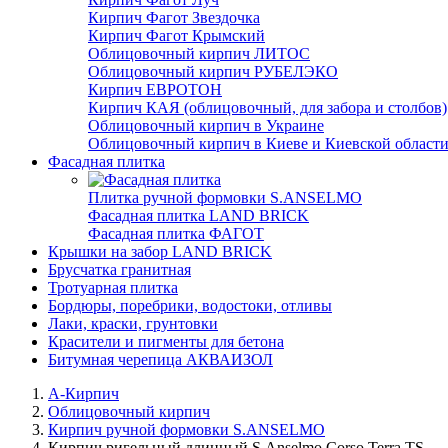
Кирпич Фагот Звездочка
Кирпич Фагот Крымский
Облицовочный кирпич ЛИТОС
Облицовочный кирпич РУБЕЛЭКО
Кирпич ЕВРОТОН
Кирпич КАЯ (облицовочный, для забора и столбов)
Облицовочный кирпич в Украине
Облицовочный кирпич в Киеве и Киевской област
Фасадная плитка
Плитка ручной формовки S.ANSELMO
Фасадная плитка LAND BRICK
Фасадная плитка ФАГОТ
Крышки на забор LAND BRICK
Брусчатка гранитная
Тротуарная плитка
Бордюры, поребрики, водостоки, отливы
Лаки, краски, грунтовки
Красители и пигменты для бетона
Битумная черепица АКВАИЗОЛ
А-Кирпич
Облицовочный кирпич
Кирпич ручной формовки S.ANSELMO
Кирпич ригельный длинный S.Anselmo Corso Terra ТS