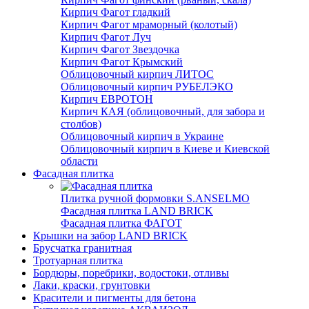
Кирпич Фагот гладкий
Кирпич Фагот мраморный (колотый)
Кирпич Фагот Луч
Кирпич Фагот Звездочка
Кирпич Фагот Крымский
Облицовочный кирпич ЛИТОС
Облицовочный кирпич РУБЕЛЭКО
Кирпич ЕВРОТОН
Кирпич КАЯ (облицовочный, для забора и
столбов)
Облицовочный кирпич в Украине
Облицовочный кирпич в Киеве и Киевской
области
Фасадная плитка
Плитка ручной формовки S.ANSELMO
Фасадная плитка LAND BRICK
Фасадная плитка ФАГОТ
Крышки на забор LAND BRICK
Брусчатка гранитная
Тротуарная плитка
Бордюры, поребрики, водостоки, отливы
Лаки, краски, грунтовки
Красители и пигменты для бетона