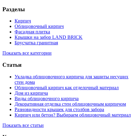
Разделы
Кирпич
Облицовочный кирпич
Фасадная плитка
Крышки на забор LAND BRICK
Брусчатка гранитная
Показать все категории
Статьи
Укладка облицовочного кирпича для защиты несущих
стен дома
Облицовочный кирпич как отделочный материал
Дом из кирпича
Виды облицовочного кирпича
Декоративная отделка стен облицовочным кирпичом
Разновидности крышек для столбов забора
Кирпич или бетон? Выбираем облицовочный материал
Показать все статьи