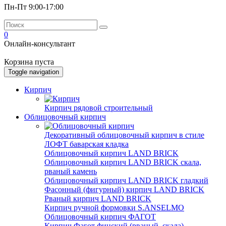
Пн-Пт 9:00-17:00
0
Онлайн-консультант
Корзина пуста
Toggle navigation
Кирпич
Кирпич рядовой строительный
Облицовочный кирпич
Декоративный облицовочный кирпич в стиле
ЛОФТ баварская кладка
Облицовочный кирпич LAND BRICK
Облицовочный кирпич LAND BRICK скала,
рваный камень
Облицовочный кирпич LAND BRICK гладкий
Фасонный (фигурный) кирпич LAND BRICK
Рваный кирпич LAND BRICK
Кирпич ручной формовки S.ANSELMO
Облицовочный кирпич ФАГОТ
Кирпич Фагот финский (рваный, скала)