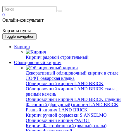
0
Онлайн-консультант
Корзина пуста
Toggle navigation
Кирпич
Кирпич рядовой строительный
Облицовочный кирпич
Декоративный облицовочный кирпич в стиле
ЛОФТ баварская кладка
Облицовочный кирпич LAND BRICK
Облицовочный кирпич LAND BRICK скала,
рваный камень
Облицовочный кирпич LAND BRICK гладкий
Фасонный (фигурный) кирпич LAND BRICK
Рваный кирпич LAND BRICK
Кирпич ручной формовки S.ANSELMO
Облицовочный кирпич ФАГОТ
Кирпич Фагот финский (рваный, скала)
Кирпич Фагот гладкий