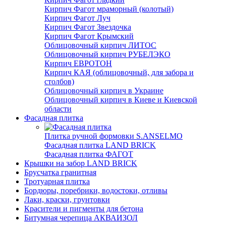
Кирпич Фагот мраморный (колотый)
Кирпич Фагот Луч
Кирпич Фагот Звездочка
Кирпич Фагот Крымский
Облицовочный кирпич ЛИТОС
Облицовочный кирпич РУБЕЛЭКО
Кирпич ЕВРОТОН
Кирпич КАЯ (облицовочный, для забора и
столбов)
Облицовочный кирпич в Украине
Облицовочный кирпич в Киеве и Киевской
области
Фасадная плитка
Плитка ручной формовки S.ANSELMO
Фасадная плитка LAND BRICK
Фасадная плитка ФАГОТ
Крышки на забор LAND BRICK
Брусчатка гранитная
Тротуарная плитка
Бордюры, поребрики, водостоки, отливы
Лаки, краски, грунтовки
Красители и пигменты для бетона
Битумная черепица АКВАИЗОЛ