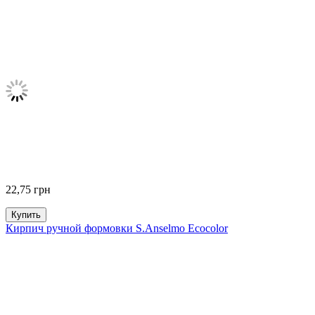
22,75
грн
Купить
Кирпич ручной формовки S.Anselmo Ecocolor