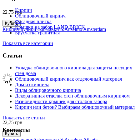
Кирпич
22,75
грн
Облицовочный кирпич
Фасадная плитка
Купить
Крышки на забор LAND BRICK
Кирпич ручной формовки S.Anselmo Amsterdam
Брусчатка гранитная
Показать все категории
Статьи
Укладка облицовочного кирпича для защиты несущих
стен дома
Облицовочный кирпич как отделочный материал
Дом из кирпича
Виды облицовочного кирпича
Декоративная отделка стен облицовочным кирпичом
Разновидности крышек для столбов забора
Кирпич или бетон? Выбираем облицовочный материал
Показать все статьи
22,75
грн
Контакты
Купить
Кирпич ручной формовки S.Anselmo Atlantis