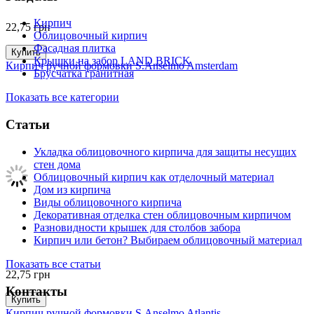
Кирпич
22,75
грн
Облицовочный кирпич
Фасадная плитка
Купить
Крышки на забор LAND BRICK
Кирпич ручной формовки S.Anselmo Amsterdam
Брусчатка гранитная
Показать все категории
Статьи
Укладка облицовочного кирпича для защиты несущих
стен дома
Облицовочный кирпич как отделочный материал
Дом из кирпича
Виды облицовочного кирпича
Декоративная отделка стен облицовочным кирпичом
Разновидности крышек для столбов забора
Кирпич или бетон? Выбираем облицовочный материал
Показать все статьи
22,75
грн
Контакты
Купить
Кирпич ручной формовки S.Anselmo Atlantis