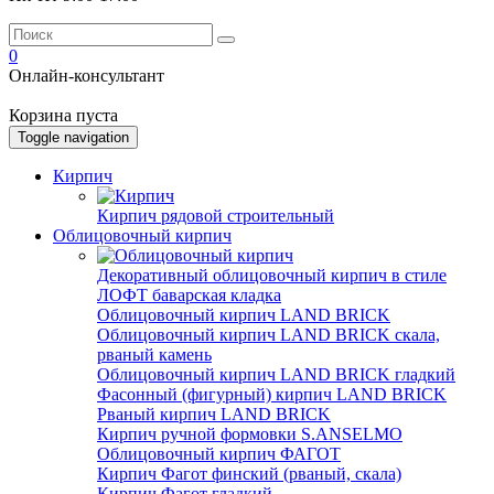
0
Онлайн-консультант
Корзина пуста
Toggle navigation
Кирпич
Кирпич рядовой строительный
Облицовочный кирпич
Декоративный облицовочный кирпич в стиле
ЛОФТ баварская кладка
Облицовочный кирпич LAND BRICK
Облицовочный кирпич LAND BRICK скала,
рваный камень
Облицовочный кирпич LAND BRICK гладкий
Фасонный (фигурный) кирпич LAND BRICK
Рваный кирпич LAND BRICK
Кирпич ручной формовки S.ANSELMO
Облицовочный кирпич ФАГОТ
Кирпич Фагот финский (рваный, скала)
Кирпич Фагот гладкий