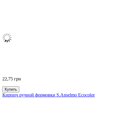
22,75
грн
Купить
Кирпич ручной формовки S.Anselmo Ecocolor