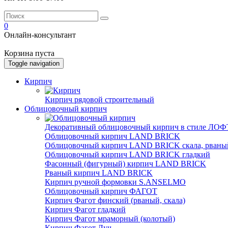
0
Онлайн-консультант
Корзина пуста
Toggle navigation
Кирпич
Кирпич рядовой строительный
Облицовочный кирпич
Декоративный облицовочный кирпич в стиле ЛОФТ
Облицовочный кирпич LAND BRICK
Облицовочный кирпич LAND BRICK скала, рваны
Облицовочный кирпич LAND BRICK гладкий
Фасонный (фигурный) кирпич LAND BRICK
Рваный кирпич LAND BRICK
Кирпич ручной формовки S.ANSELMO
Облицовочный кирпич ФАГОТ
Кирпич Фагот финский (рваный, скала)
Кирпич Фагот гладкий
Кирпич Фагот мраморный (колотый)
Кирпич Фагот Луч