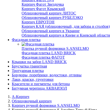
Кирпич Фагот Звездочка
Кирпич Фагот Крымский
Облицовочный кирпич ЛИТОС
Облицовочный кирпич РУБЕЛЭКО
Кирпич ЕВРОТОН
Кирпич КАЯ (облицовочный, для забора и столбов)
Облицовочный кирпич в Украине
Облицовочный кирпич в Киеве и Киевской област
Фасадная плитка
Плитка ручной формовки S.ANSELMO
Фасадная плитка LAND BRICK
Фасадная плитка ФАГОТ
Крышки на забор LAND BRICK
Брусчатка гранитная
Тротуарная плитка
Бордюры, поребрики, водостоки, отливы
Лаки, краски, грунтовки
Красители и пигменты для бетона
Битумная черепица АКВАИЗОЛ
А-Кирпич
Облицовочный кирпич
Кирпич ручной формовки S.ANSELMO
Кирпич ручной формовки S.Anselmo Terra di Siena