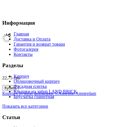
Информация
Главная
Доставка и Оплата
Гарантия и возврат товара
Фотогалерея
Контакты
Разделы
Кирпич
22,75
грн
Облицовочный кирпич
Фасадная плитка
Купить
Крышки на забор LAND BRICK
Кирпич ручной формовки S.Anselmo Amsterdam
Брусчатка гранитная
Показать все категории
Статьи