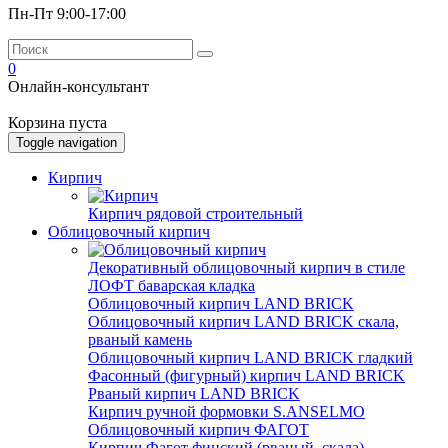
Пн-Пт 9:00-17:00
0
Онлайн-консультант
Корзина пуста
Toggle navigation
Кирпич
Кирпич рядовой строительный
Облицовочный кирпич
Декоративный облицовочный кирпич в стиле
ЛОФТ баварская кладка
Облицовочный кирпич LAND BRICK
Облицовочный кирпич LAND BRICK скала,
рваный камень
Облицовочный кирпич LAND BRICK гладкий
Фасонный (фигурный) кирпич LAND BRICK
Рваный кирпич LAND BRICK
Кирпич ручной формовки S.ANSELMO
Облицовочный кирпич ФАГОТ
Кирпич Фагот финский (рваный, скала)