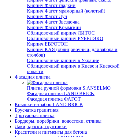
Кирпич Фагот гладкий
Кирпич Фагот мраморный (колотый)
Кирпич Фагот Луч
Кирпич Фагот Звездочка
Кирпич Фагот Крымский
Облицовочный кирпич ЛИТОС
Облицовочный кирпич РУБЕЛЭКО
Кирпич ЕВРОТОН
Кирпич КАЯ (облицовочный, для забора и
столбов)
Облицовочный кирпич в Украине
Облицовочный кирпич в Киеве и Киевской
области
Фасадная плитка
Плитка ручной формовки S.ANSELMO
Фасадная плитка LAND BRICK
Фасадная плитка ФАГОТ
Крышки на забор LAND BRICK
Брусчатка гранитная
Тротуарная плитка
Бордюры, поребрики, водостоки, отливы
Лаки, краски, грунтовки
Красители и пигменты для бетона