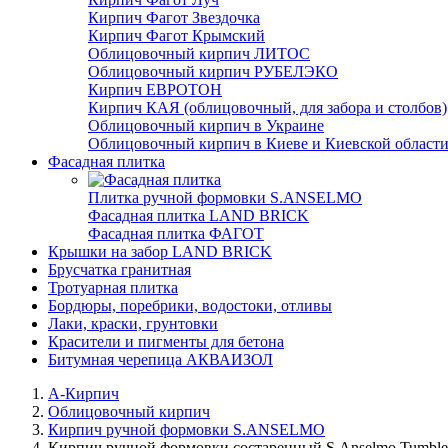
Кирпич Фагот Звездочка
Кирпич Фагот Крымский
Облицовочный кирпич ЛИТОС
Облицовочный кирпич РУБЕЛЭКО
Кирпич ЕВРОТОН
Кирпич КАЯ (облицовочный, для забора и столбов)
Облицовочный кирпич в Украине
Облицовочный кирпич в Киеве и Киевской област
Фасадная плитка
Плитка ручной формовки S.ANSELMO
Фасадная плитка LAND BRICK
Фасадная плитка ФАГОТ
Крышки на забор LAND BRICK
Брусчатка гранитная
Тротуарная плитка
Бордюры, поребрики, водостоки, отливы
Лаки, краски, грунтовки
Красители и пигменты для бетона
Битумная черепица АКВАИЗОЛ
А-Кирпич
Облицовочный кирпич
Кирпич ручной формовки S.ANSELMO
Кирпич ручной формовки состаренный S.Anselmo Tumbled Mi