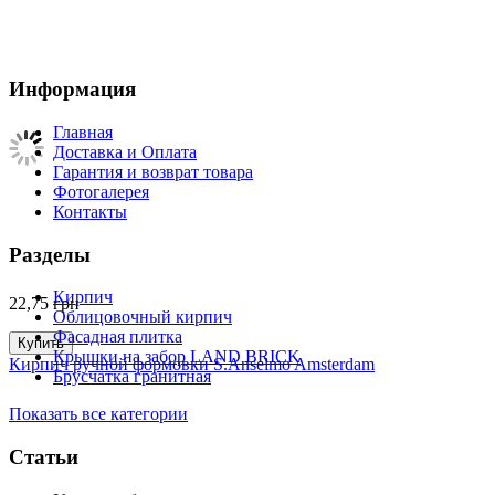
Информация
Главная
Доставка и Оплата
Гарантия и возврат товара
Фотогалерея
Контакты
Разделы
Кирпич
22,75
грн
Облицовочный кирпич
Фасадная плитка
Купить
Крышки на забор LAND BRICK
Кирпич ручной формовки S.Anselmo Amsterdam
Брусчатка гранитная
Показать все категории
Статьи