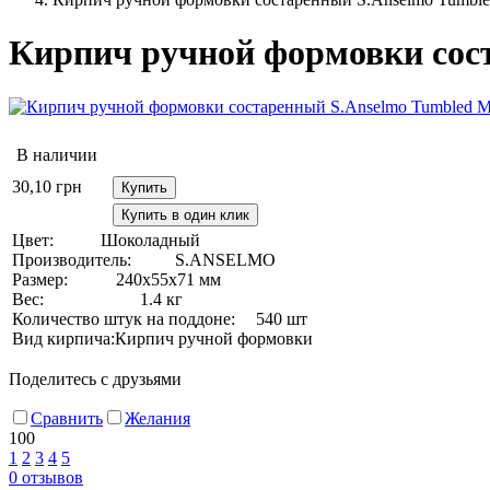
Кирпич ручной формовки соста
В наличии
30,10
грн
Купить
Купить в один клик
Цвет:
Шоколадный
Производитель:
S.ANSELMO
Размер:
240х55х71 мм
Вес:
1.4 кг
Количество штук на поддоне:
540 шт
Вид кирпича:
Кирпич ручной формовки
Поделитесь с друзьями
Сравнить
Желания
100
1
2
3
4
5
0
отзывов