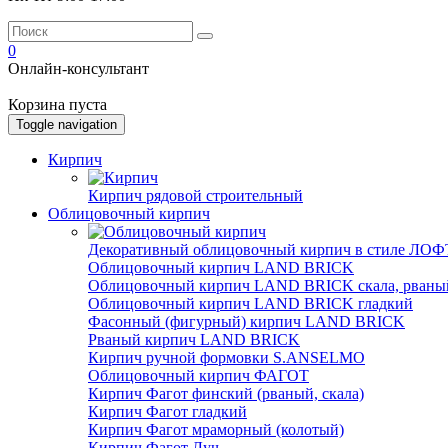
0
Онлайн-консультант
Корзина пуста
Toggle navigation
Кирпич
Кирпич рядовой строительный
Облицовочный кирпич
Декоративный облицовочный кирпич в стиле ЛОФТ
Облицовочный кирпич LAND BRICK
Облицовочный кирпич LAND BRICK скала, рваны
Облицовочный кирпич LAND BRICK гладкий
Фасонный (фигурный) кирпич LAND BRICK
Рваный кирпич LAND BRICK
Кирпич ручной формовки S.ANSELMO
Облицовочный кирпич ФАГОТ
Кирпич Фагот финский (рваный, скала)
Кирпич Фагот гладкий
Кирпич Фагот мраморный (колотый)
Кирпич Фагот Луч