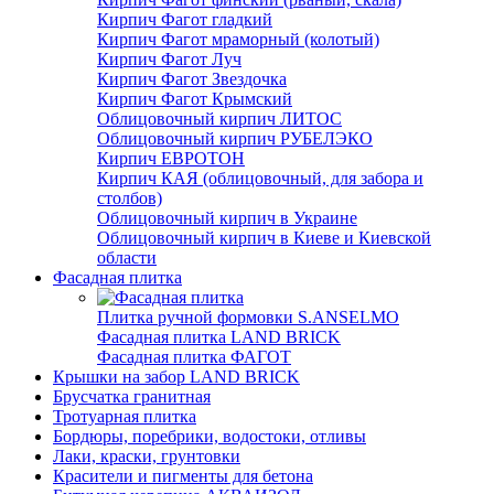
Кирпич Фагот гладкий
Кирпич Фагот мраморный (колотый)
Кирпич Фагот Луч
Кирпич Фагот Звездочка
Кирпич Фагот Крымский
Облицовочный кирпич ЛИТОС
Облицовочный кирпич РУБЕЛЭКО
Кирпич ЕВРОТОН
Кирпич КАЯ (облицовочный, для забора и
столбов)
Облицовочный кирпич в Украине
Облицовочный кирпич в Киеве и Киевской
области
Фасадная плитка
Плитка ручной формовки S.ANSELMO
Фасадная плитка LAND BRICK
Фасадная плитка ФАГОТ
Крышки на забор LAND BRICK
Брусчатка гранитная
Тротуарная плитка
Бордюры, поребрики, водостоки, отливы
Лаки, краски, грунтовки
Красители и пигменты для бетона