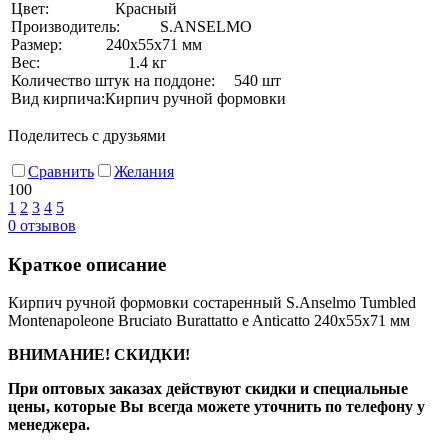
Цвет:
Красный
Производитель:
S.ANSELMO
Размер:
240х55х71 мм
Вес:
1.4 кг
Количество штук на поддоне:
540 шт
Вид кирпича:
Кирпич ручной формовки
Поделитесь с друзьями
Сравнить
Желания
100
1
2
3
4
5
0
отзывов
Краткое описание
Кирпич ручной формовки состаренный S.Anselmo Tumbled
Montenapoleone Bruciato Burattatto e Anticatto 240х55х71 мм
ВНИМАНИЕ! СКИДКИ!
При оптовых заказах действуют скидки и специальные
цены, которые Вы всегда можете уточнить по телефону у
менеджера.