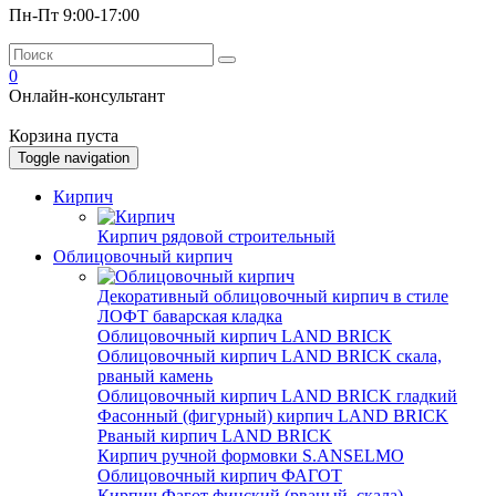
Пн-Пт 9:00-17:00
0
Онлайн-консультант
Корзина пуста
Toggle navigation
Кирпич
Кирпич рядовой строительный
Облицовочный кирпич
Декоративный облицовочный кирпич в стиле
ЛОФТ баварская кладка
Облицовочный кирпич LAND BRICK
Облицовочный кирпич LAND BRICK скала,
рваный камень
Облицовочный кирпич LAND BRICK гладкий
Фасонный (фигурный) кирпич LAND BRICK
Рваный кирпич LAND BRICK
Кирпич ручной формовки S.ANSELMO
Облицовочный кирпич ФАГОТ
Кирпич Фагот финский (рваный, скала)