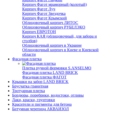
Кирпич Фагот мраморный (колотый)
Кирпич Фагот Луч
Кирпич Фагот Звездочка
Кирпич Фагот Крымский
Облицовочный кирпич ЛИТОС
Облицовочный кирпич РУБЕЛЭКО
Кирпич ЕВРОТОН
Кирпич КАЯ (облицовочный, для забора и
столбов)
Облицовочный кирпич в Украине
Облицовочный кирпич в Киеве и Киевской
области
Фасадная плитка
Плитка ручной формовки S.ANSELMO
Фасадная плитка LAND BRICK
Фасадная плитка ФАГОТ
Крышки на забор LAND BRICK
Брусчатка гранитная
Тротуарная плитка
Бордюры, поребрики, водостоки, отливы
Лаки, краски, грунтовки
Красители и пигменты для бетона
Битумная черепица АКВАИЗОЛ