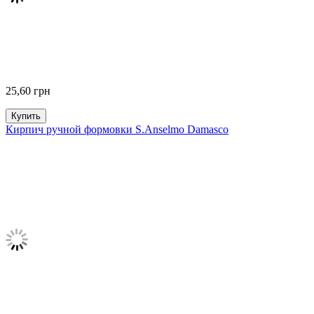
25,60
грн
Купить
Кирпич ручной формовки S.Anselmo Damasco