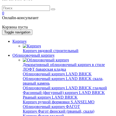
0
Онлайн-консультант
Корзина пуста
Toggle navigation
Кирпич
Кирпич рядовой строительный
Облицовочный кирпич
Декоративный облицовочный кирпич в стиле
ЛОФТ баварская кладка
Облицовочный кирпич LAND BRICK
Облицовочный кирпич LAND BRICK скала,
рваный камень
Облицовочный кирпич LAND BRICK гладкий
Фасонный (фигурный) кирпич LAND BRICK
Рваный кирпич LAND BRICK
Кирпич ручной формовки S.ANSELMO
Облицовочный кирпич ФАГОТ
Кирпич Фагот финский (рваный, скала)
Кирпич Фагот гладкий