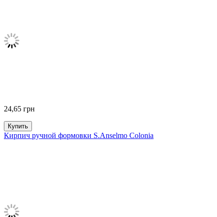
24,65
грн
Купить
Кирпич ручной формовки S.Anselmo Colonia