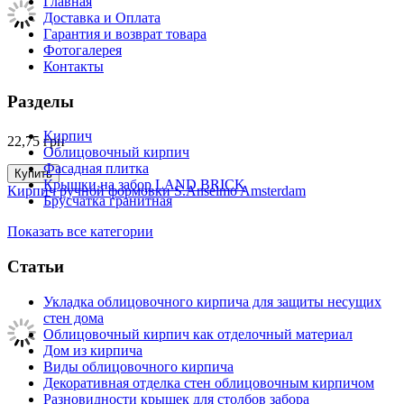
Главная
Доставка и Оплата
Гарантия и возврат товара
Фотогалерея
Контакты
Разделы
Кирпич
22,75
грн
Облицовочный кирпич
Фасадная плитка
Купить
Крышки на забор LAND BRICK
Кирпич ручной формовки S.Anselmo Amsterdam
Брусчатка гранитная
Показать все категории
Статьи
Укладка облицовочного кирпича для защиты несущих
стен дома
Облицовочный кирпич как отделочный материал
Дом из кирпича
Виды облицовочного кирпича
Декоративная отделка стен облицовочным кирпичом
Разновидности крышек для столбов забора