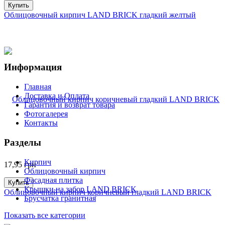
Купить
Облицовочный кирпич LAND BRICK гладкий желтый
Информация
Главная
Доставка и Оплата
Гарантия и возврат товара
Фотогалерея
Контакты
Разделы
Кирпич
17,95
грн
Облицовочный кирпич
Фасадная плитка
Купить
Крышки на забор LAND BRICK
Облицовочный кирпич коричневый гладкий LAND BRICK
Брусчатка гранитная
Показать все категории