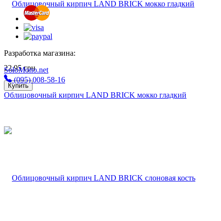
Разработка магазина:
22,95
грн
SoloMono.net
(095) 008-58-16
Купить
Облицовочный кирпич LAND BRICK мокко гладкий