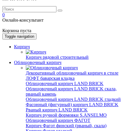
0
Онлайн-консультант
Корзина пуста
Toggle navigation
Кирпич
Кирпич рядовой строительный
Облицовочный кирпич
Декоративный облицовочный кирпич в стиле
ЛОФТ баварская кладка
Облицовочный кирпич LAND BRICK
Облицовочный кирпич LAND BRICK скала,
рваный камень
Облицовочный кирпич LAND BRICK гладкий
Фасонный (фигурный) кирпич LAND BRICK
Рваный кирпич LAND BRICK
Кирпич ручной формовки S.ANSELMO
Облицовочный кирпич ФАГОТ
Кирпич Фагот финский (рваный, скала)
Кирпич Фагот гладкий