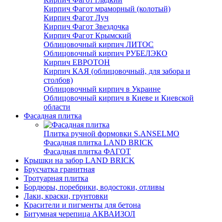
Кирпич Фагот мраморный (колотый)
Кирпич Фагот Луч
Кирпич Фагот Звездочка
Кирпич Фагот Крымский
Облицовочный кирпич ЛИТОС
Облицовочный кирпич РУБЕЛЭКО
Кирпич ЕВРОТОН
Кирпич КАЯ (облицовочный, для забора и
столбов)
Облицовочный кирпич в Украине
Облицовочный кирпич в Киеве и Киевской
области
Фасадная плитка
Плитка ручной формовки S.ANSELMO
Фасадная плитка LAND BRICK
Фасадная плитка ФАГОТ
Крышки на забор LAND BRICK
Брусчатка гранитная
Тротуарная плитка
Бордюры, поребрики, водостоки, отливы
Лаки, краски, грунтовки
Красители и пигменты для бетона
Битумная черепица АКВАИЗОЛ