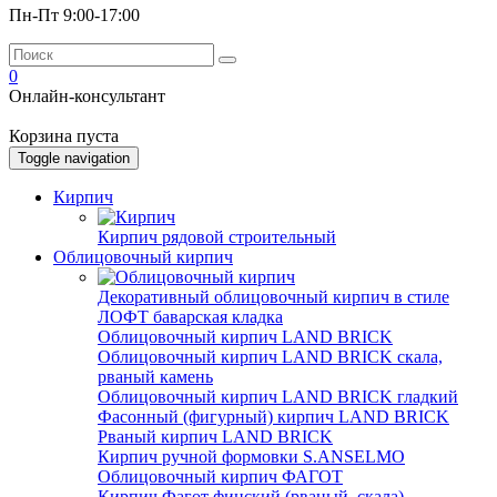
Пн-Пт 9:00-17:00
0
Онлайн-консультант
Корзина пуста
Toggle navigation
Кирпич
Кирпич рядовой строительный
Облицовочный кирпич
Декоративный облицовочный кирпич в стиле
ЛОФТ баварская кладка
Облицовочный кирпич LAND BRICK
Облицовочный кирпич LAND BRICK скала,
рваный камень
Облицовочный кирпич LAND BRICK гладкий
Фасонный (фигурный) кирпич LAND BRICK
Рваный кирпич LAND BRICK
Кирпич ручной формовки S.ANSELMO
Облицовочный кирпич ФАГОТ
Кирпич Фагот финский (рваный, скала)