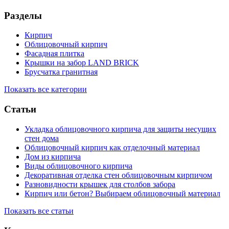
Разделы
Кирпич
Облицовочный кирпич
Фасадная плитка
Крышки на забор LAND BRICK
Брусчатка гранитная
Показать все категории
Статьи
Укладка облицовочного кирпича для защиты несущих
стен дома
Облицовочный кирпич как отделочный материал
Дом из кирпича
Виды облицовочного кирпича
Декоративная отделка стен облицовочным кирпичом
Разновидности крышек для столбов забора
Кирпич или бетон? Выбираем облицовочный материал
Показать все статьи