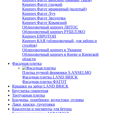
Кирпич Фагот гладкий
Кирпич Фагот мраморный (колотый)
Кирпич Фагот Луч
Кирпич Фагот Звездочка
Кирпич Фагот Крымский
Облицовочный кирпич ЛИТОС
Облицовочный кирпич РУБЕЛЭКО
Кирпич ЕВРОТОН
Кирпич КАЯ (облицовочный, для забора и
столбов)
Облицовочный кирпич в Украине
Облицовочный кирпич в Киеве и Киевской
области
Фасадная плитка
Плитка ручной формовки S.ANSELMO
Фасадная плитка LAND BRICK
Фасадная плитка ФАГОТ
Крышки на забор LAND BRICK
Брусчатка гранитная
Тротуарная плитка
Бордюры, поребрики, водостоки, отливы
Лаки, краски, грунтовки
Красители и пигменты для бетона