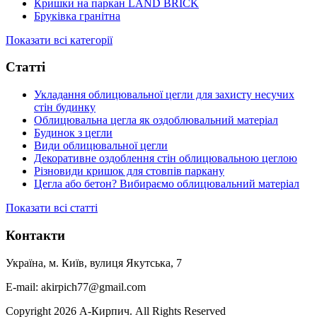
Кришки на паркан LAND BRICK
Бруківка гранітна
Показати всі категорії
Статті
Укладання облицювальної цегли для захисту несучих
стін будинку
Облицювальна цегла як оздоблювальний матеріал
Будинок з цегли
Види облицювальної цегли
Декоративне оздоблення стін облицювальною цеглою
Різновиди кришок для стовпів паркану
Цегла або бетон? Вибираємо облицювальний матеріал
Показати всі статті
Контакти
Україна, м. Київ, вулиця Якутська, 7
E-mail: akirpich77@gmail.com
Copyright 2026 А-Кирпич. All Rights Reserved