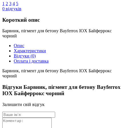
1
2
3
4
5
0
відгуків
Короткий опис
Барвник, пігмент для бетону Bayferrox IOX Байферрокс
чорний
Опис
Характеристики
Відгуки
(0)
Оплата і доставка
Барвник, пігмент для бетону Bayferrox IOX Байферрокс
чорний
Відгуки Барвник, пігмент для бетону Bayferrox
IOX Байферрокс чорний
Залишити свій відгук