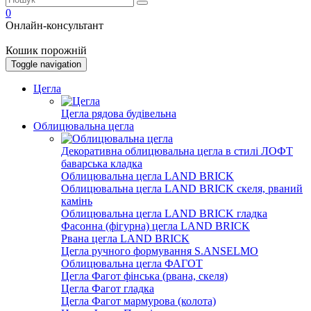
0
Онлайн-консультант
Кошик порожній
Toggle navigation
Цегла
Цегла рядова будівельна
Облицювальна цегла
Декоративна облицювальна цегла в стилі ЛОФТ
баварська кладка
Облицювальна цегла LAND BRICK
Облицювальна цегла LAND BRICK скеля, рваний
камінь
Облицювальна цегла LAND BRICK гладка
Фасонна (фігурна) цегла LAND BRICK
Рвана цегла LAND BRICK
Цегла ручного формування S.ANSELMO
Облицювальна цегла ФАГОТ
Цегла Фагот фінська (рвана, скеля)
Цегла Фагот гладка
Цегла Фагот мармурова (колота)