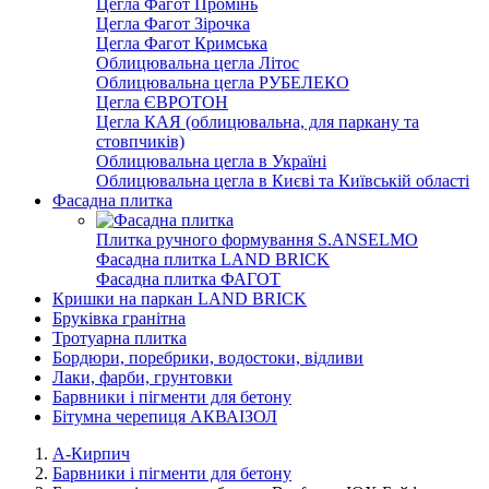
Цегла Фагот Промінь
Цегла Фагот Зірочка
Цегла Фагот Кримська
Облицювальна цегла Літос
Облицювальна цегла РУБЕЛЕКО
Цегла ЄВРОТОН
Цегла КАЯ (облицювальна, для паркану та
стовпчиків)
Облицювальна цегла в Україні
Облицювальна цегла в Києві та Київській області
Фасадна плитка
Плитка ручного формування S.ANSELMO
Фасадна плитка LAND BRICK
Фасадна плитка ФАГОТ
Кришки на паркан LAND BRICK
Бруківка гранітна
Тротуарна плитка
Бордюри, поребрики, водостоки, відливи
Лаки, фарби, грунтовки
Барвники і пігменти для бетону
Бітумна черепиця АКВАІЗОЛ
А-Кирпич
Барвники і пігменти для бетону