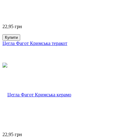
22,95
грн
Купити
Цегла Фагот Кримська теракот
22,95
грн