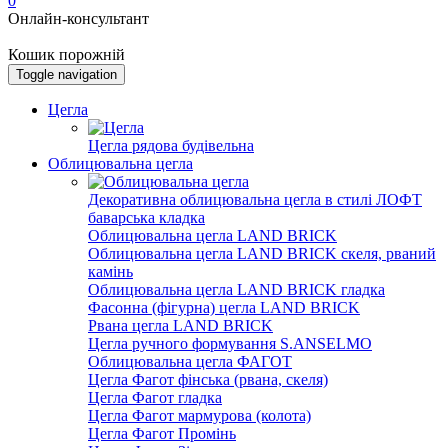
0
Онлайн-консультант
Кошик порожній
Toggle navigation
Цегла
Цегла рядова будівельна
Облицювальна цегла
Декоративна облицювальна цегла в стилі ЛОФТ
баварська кладка
Облицювальна цегла LAND BRICK
Облицювальна цегла LAND BRICK скеля, рваний
камінь
Облицювальна цегла LAND BRICK гладка
Фасонна (фігурна) цегла LAND BRICK
Рвана цегла LAND BRICK
Цегла ручного формування S.ANSELMO
Облицювальна цегла ФАГОТ
Цегла Фагот фінська (рвана, скеля)
Цегла Фагот гладка
Цегла Фагот мармурова (колота)
Цегла Фагот Промінь