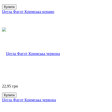
Купити
Цегла Фагот Кримська керамо
22,95
грн
Купити
Цегла Фагот Кримська червона