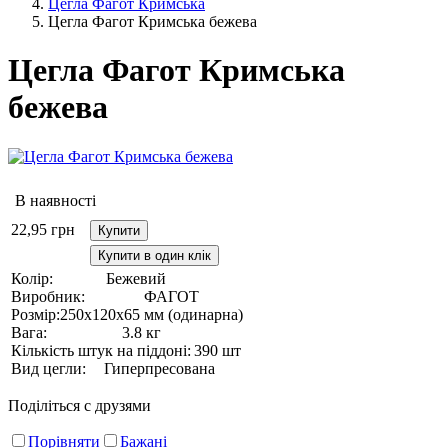
Цегла Фагот Кримська
Цегла Фагот Кримська бежева
Цегла Фагот Кримська
бежева
В наявності
22,95
грн
Купити
Купити в один клік
Колір:
Бежевий
Виробник:
ФАГОТ
Розмір:
250х120х65 мм (одинарна)
Вага:
3.8 кг
Кількість штук на піддоні:
390 шт
Вид цегли:
Гиперпресована
Поділіться с друзями
Порівняти
Бажані