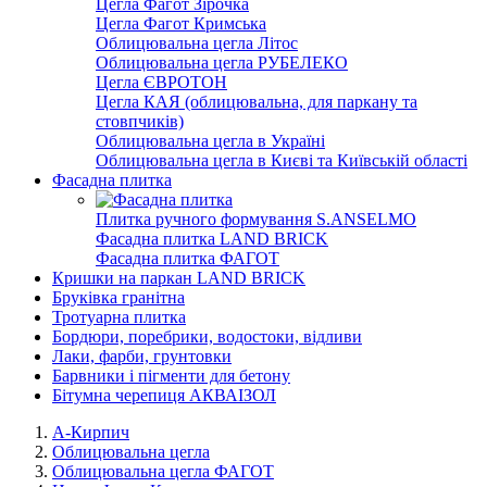
Цегла Фагот Зірочка
Цегла Фагот Кримська
Облицювальна цегла Літос
Облицювальна цегла РУБЕЛЕКО
Цегла ЄВРОТОН
Цегла КАЯ (облицювальна, для паркану та
стовпчиків)
Облицювальна цегла в Україні
Облицювальна цегла в Києві та Київській області
Фасадна плитка
Плитка ручного формування S.ANSELMO
Фасадна плитка LAND BRICK
Фасадна плитка ФАГОТ
Кришки на паркан LAND BRICK
Бруківка гранітна
Тротуарна плитка
Бордюри, поребрики, водостоки, відливи
Лаки, фарби, грунтовки
Барвники і пігменти для бетону
Бітумна черепиця АКВАІЗОЛ
А-Кирпич
Облицювальна цегла
Облицювальна цегла ФАГОТ