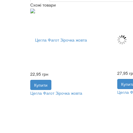
Схожі товари
27,95
г
22,95
грн
Купит
Купити
Цегла Ф
Цегла Фагот Зірочка жовта