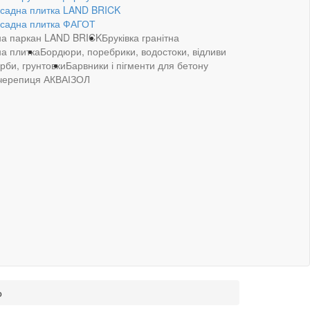
садна плитка LAND BRICK
садна плитка ФАГОТ
на паркан LAND BRICK
Бруківка гранітна
а плитка
Бордюри, поребрики, водостоки, відливи
рби, грунтовки
Барвники і пігменти для бетону
 черепиця АКВАІЗОЛ
о