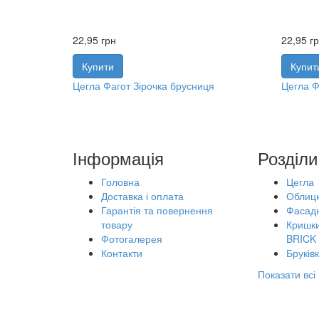
22,95
грн
22,95
г
Купити
Купит
Цегла Фагот Зірочка брусниця
Цегла Ф
Інформація
Розділи
Головна
Цегла
Доставка і оплата
Облиц
Гарантія та повернення
Фасадн
товару
Кришки
Фотогалерея
BRICK
Контакти
Бруків
Показати всі 