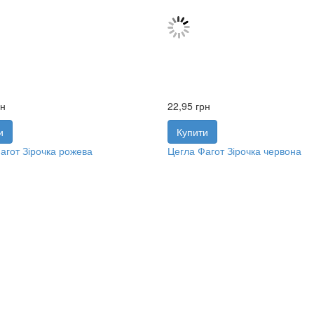
рн
22,95
грн
и
Купити
агот Зірочка рожева
Цегла Фагот Зірочка червона