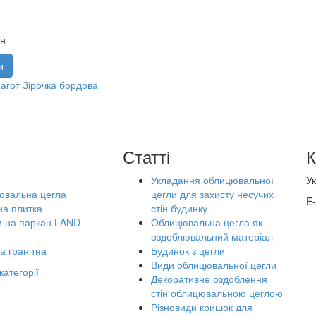
рн
и
агот Зірочка бордова
Статті
К
Укладання облицювальної
Ук
ювальна цегла
цегли для захисту несучих
E-
а плитка
стін будинку
 на паркан LAND
Облицювальна цегла як
оздоблювальний матеріал
ка гранітна
Будинок з цегли
Види облицювальної цегли
категорії
Декоративне оздоблення
стін облицювальною цеглою
Різновиди кришок для