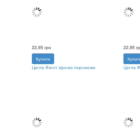
22,95
грн
22,95
г
Купити
Купит
Цегла Фагот зірочка персикова
Цегла Ф