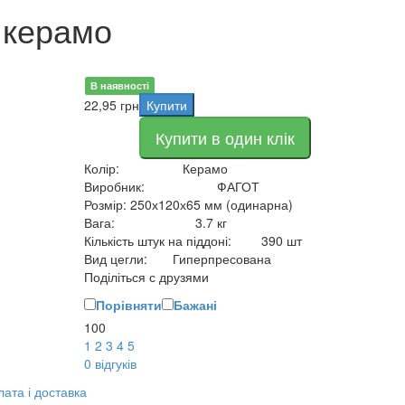
 керамо
В наявності
22,95
грн
Купити
Купити в один клік
Колір:
Керамо
Виробник:
ФАГОТ
Розмір:
250х120х65 мм (одинарна)
Вага:
3.7 кг
Кількість штук на піддоні:
390 шт
Вид цегли:
Гиперпресована
Поділіться с друзями
Порівняти
Бажані
100
1
2
3
4
5
0
відгуків
ата і доставка