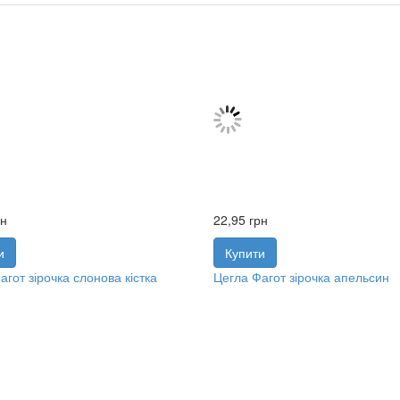
рн
22,95
грн
и
Купити
агот зірочка слонова кістка
Цегла Фагот зірочка апельсин