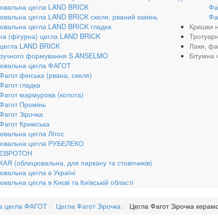
ювальна цегла LAND BRICK
Фа
вальна цегла LAND BRICK скеля, рваний камінь
Фа
ювальна цегла LAND BRICK гладка
Кришки 
а (фігурна) цегла LAND BRICK
Тротуарн
 цегла LAND BRICK
Лаки, фа
 ручного формування S.ANSELMO
Бітумна
ювальна цегла ФАГОТ
Фагот фінська (рвана, скеля)
Фагот гладка
Фагот мармурова (колота)
Фагот Промінь
Фагот Зірочка
Фагот Кримська
вальна цегла Літос
ювальна цегла РУБЕЛЕКО
 ЄВРОТОН
КАЯ (облицювальна, для паркану та стовпчиків)
вальна цегла в Україні
вальна цегла в Києві та Київській області
а цегла ФАГОТ
Цегла Фагот Зірочка
Цегла Фагот Зірочка керам