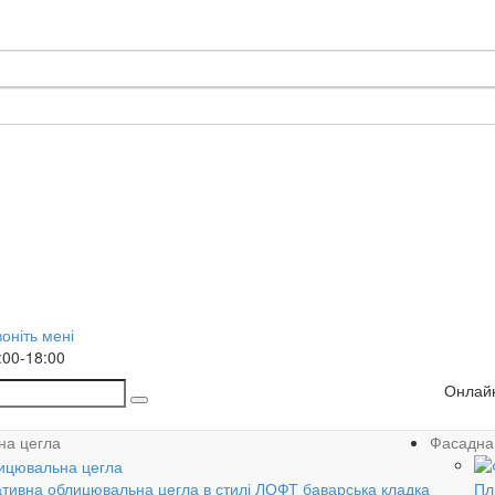
оніть мені
:00-18:00
Онлайн
на цегла
Фасадна
тивна облицювальна цегла в стилі ЛОФТ баварська кладка
Пл