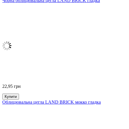
Чорна облицювальна цегла LAND BRICK гладка
22,95
грн
Купити
Облицювальна цегла LAND BRICK мокко гладка