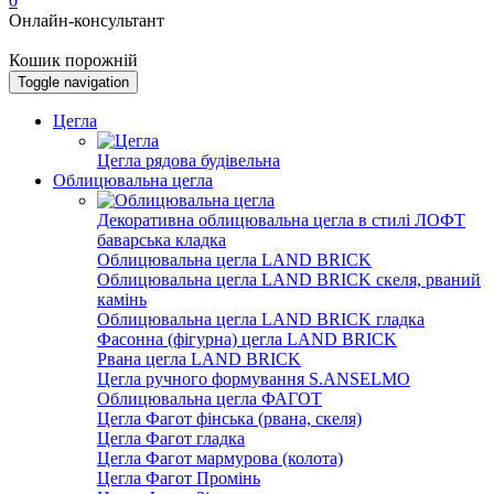
0
Онлайн-консультант
Кошик порожній
Toggle navigation
Цегла
Цегла рядова будівельна
Облицювальна цегла
Декоративна облицювальна цегла в стилі ЛОФТ
баварська кладка
Облицювальна цегла LAND BRICK
Облицювальна цегла LAND BRICK скеля, рваний
камінь
Облицювальна цегла LAND BRICK гладка
Фасонна (фігурна) цегла LAND BRICK
Рвана цегла LAND BRICK
Цегла ручного формування S.ANSELMO
Облицювальна цегла ФАГОТ
Цегла Фагот фінська (рвана, скеля)
Цегла Фагот гладка
Цегла Фагот мармурова (колота)
Цегла Фагот Промінь