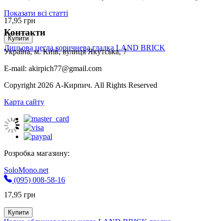
Показати всі статті
17,95
грн
Контакти
Купити
Лицьова цегла коричнева гладка LAND BRICK
Україна, м. Київ, вулиця Якутська, 7
E-mail: akirpich77@gmail.com
Copyright 2026 А-Кирпич. All Rights Reserved
Карта сайту
Розробка магазину:
SoloMono.net
(095) 008-58-16
17,95
грн
Купити