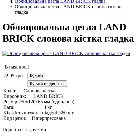
Облицювальна цегла LAND BRICK гладка
Облицювальна цегла LAND BRICK слонова кістка
гладка
Облицювальна цегла LAND
BRICK слонова кістка гладка
В наявності
22,95
грн
Купити
Купити в один клік
Колір:
Слонова кістка
Виробник:
LAND BRICK
Розмір:
250х120х65 мм (одинарна)
Вага:
4 кг
Кількість штук на піддоні:
360 шт
Вид цегли:
Гиперпресована
Поділіться с друзями