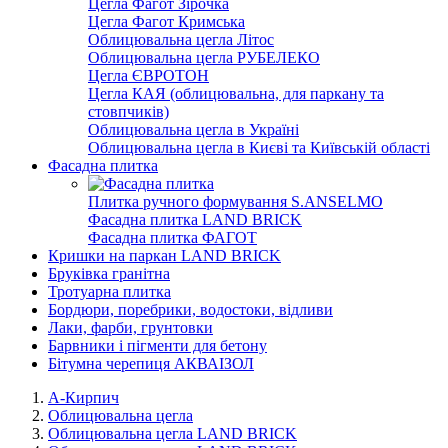
Цегла Фагот Зірочка
Цегла Фагот Кримська
Облицювальна цегла Літос
Облицювальна цегла РУБЕЛЕКО
Цегла ЄВРОТОН
Цегла КАЯ (облицювальна, для паркану та
стовпчиків)
Облицювальна цегла в Україні
Облицювальна цегла в Києві та Київській області
Фасадна плитка
Плитка ручного формування S.ANSELMO
Фасадна плитка LAND BRICK
Фасадна плитка ФАГОТ
Кришки на паркан LAND BRICK
Бруківка гранітна
Тротуарна плитка
Бордюри, поребрики, водостоки, відливи
Лаки, фарби, грунтовки
Барвники і пігменти для бетону
Бітумна черепиця АКВАІЗОЛ
А-Кирпич
Облицювальна цегла
Облицювальна цегла LAND BRICK