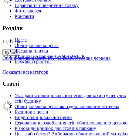
Гарантія та повернення товару
Фотогалерея
Контакти
Розділи
Цегла
17,95
грн
Облицювальна цегла
Фасадна плитка
Купити
Кришки на паркан LAND BRICK
Облицювальна цегла LAND BRICK гладка червона
Бруківка гранітна
Показати всі категорії
Статті
Укладання облицювальної цегли для захисту несучих
стін будинку
Облицювальна цегла як оздоблювальний матеріал
Будинок з цегли
Види облицювальної цегли
Декоративне оздоблення стін облицювальною цеглою
Різновиди кришок для стовпів паркану
Цегла або бетон? Вибираємо облицювальний матеріал