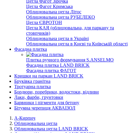
Цегла Фагот Зірочка
Цегла Фагот Кримська
Облицювальна цегла Літос
Облицювальна цегла РУБЕЛЕКО
Цегла ЄВРОТОН
Цегла КАЯ (облицювальна, для паркану та
стовпчиків)
Облицювальна цегла в Україні
Облицювальна цегла в Києві та Київській області
Фасадна плитка
Плитка ручного формування S.ANSELMO
Фасадна плитка LAND BRICK
Фасадна плитка ФАГОТ
Кришки на паркан LAND BRICK
Бруківка гранітна
Тротуарна плитка
Бордюри, поребрики, водостоки, відливи
Лаки, фарби, грунтовки
Барвники і пігменти для бетону
Бітумна черепиця АКВАІЗОЛ
А-Кирпич
Облицювальна цегла
Облицювальна цегла LAND BRICK