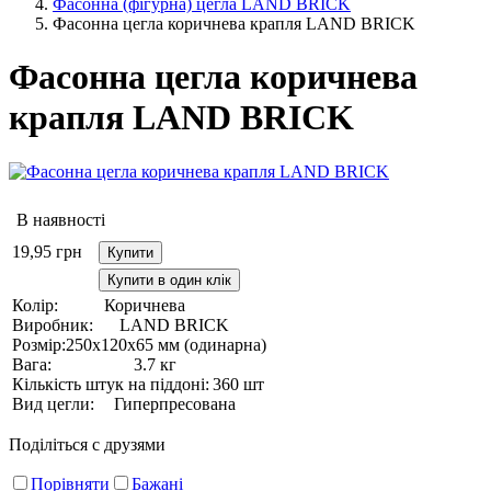
Фасонна (фігурна) цегла LAND BRICK
Фасонна цегла коричнева крапля LAND BRICK
Фасонна цегла коричнева
крапля LAND BRICK
В наявності
19,95
грн
Купити
Купити в один клік
Колір:
Коричнева
Виробник:
LAND BRICK
Розмір:
250х120х65 мм (одинарна)
Вага:
3.7 кг
Кількість штук на піддоні:
360 шт
Вид цегли:
Гиперпресована
Поділіться с друзями
Порівняти
Бажані