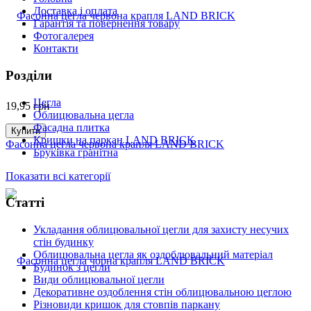
Доставка і оплата
Гарантія та повернення товару
Фотогалерея
Контакти
Розділи
Цегла
19,95
грн
Облицювальна цегла
Фасадна плитка
Купити
Кришки на паркан LAND BRICK
Фасонна цегла червона крапля LAND BRICK
Бруківка гранітна
Показати всі категорії
Статті
Укладання облицювальної цегли для захисту несучих
стін будинку
Облицювальна цегла як оздоблювальний матеріал
Будинок з цегли
Види облицювальної цегли
Декоративне оздоблення стін облицювальною цеглою
Різновиди кришок для стовпів паркану