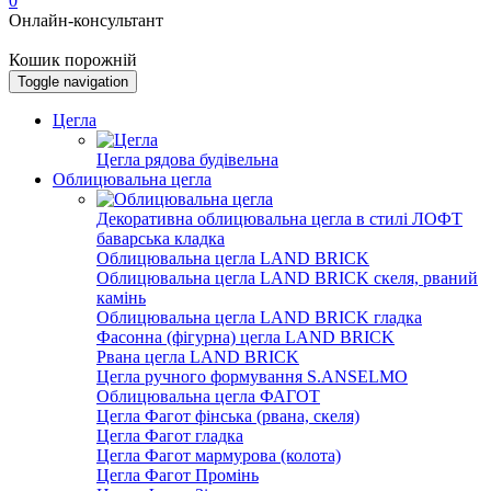
0
Онлайн-консультант
Кошик порожній
Toggle navigation
Цегла
Цегла рядова будівельна
Облицювальна цегла
Декоративна облицювальна цегла в стилі ЛОФТ
баварська кладка
Облицювальна цегла LAND BRICK
Облицювальна цегла LAND BRICK скеля, рваний
камінь
Облицювальна цегла LAND BRICK гладка
Фасонна (фігурна) цегла LAND BRICK
Рвана цегла LAND BRICK
Цегла ручного формування S.ANSELMO
Облицювальна цегла ФАГОТ
Цегла Фагот фінська (рвана, скеля)
Цегла Фагот гладка
Цегла Фагот мармурова (колота)
Цегла Фагот Промінь