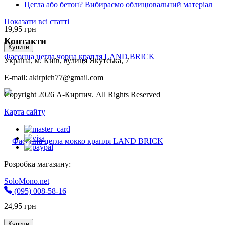
Цегла або бетон? Вибираємо облицювальний матеріал
Показати всі статті
19,95
грн
Контакти
Купити
Фасонна цегла чорна крапля LAND BRICK
Україна, м. Київ, вулиця Якутська, 7
E-mail: akirpich77@gmail.com
Copyright 2026 А-Кирпич. All Rights Reserved
Карта сайту
Розробка магазину:
SoloMono.net
(095) 008-58-16
24,95
грн
Купити