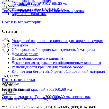
Облицовочный кирпич
Отлив бетонный серый 350х160х60 мм
Фасадная плитка
Купить
Крышки на забор LAND BRICK
Тротуарная плитка Тучка 300х300х30 мм красная
Брусчатка гранитная
Показать все категории
Статьи
Укладка облицовочного кирпича для защиты несущих
стен дома
Облицовочный кирпич как отделочный материал
Дом из кирпича
Виды облицовочного кирпича
Декоративная отделка стен облицовочным кирпичом
Разновидности крышек для столбов забора
Кирпич или бетон? Выбираем облицовочный материал
160,00
грн
Показать все статьи
570,00
грн
Купить
Контакты
Отлив бетонный красный 350х160х60 мм
Купить
Тротуарная плитка Тучка 300х300х30 мм коричневая
Украина, г. Киев, улица Якутская, 7
тел. +38 (095) 008-58-16, (096) 913-00-85, (098) 016-10-80