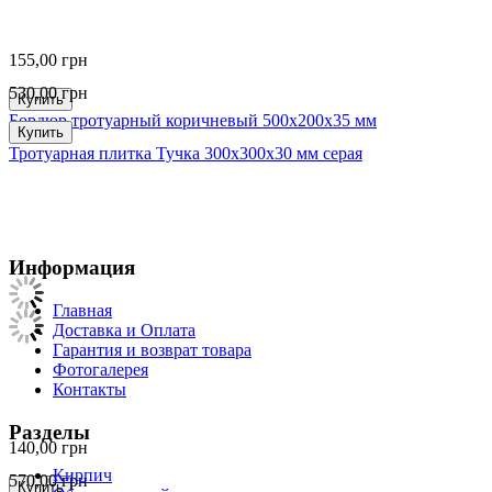
155,00
грн
530,00
грн
Купить
Бордюр тротуарный коричневый 500х200х35 мм
Купить
Тротуарная плитка Тучка 300х300х30 мм серая
Информация
Главная
Доставка и Оплата
Гарантия и возврат товара
Фотогалерея
Контакты
Разделы
140,00
грн
Кирпич
570,00
грн
Купить