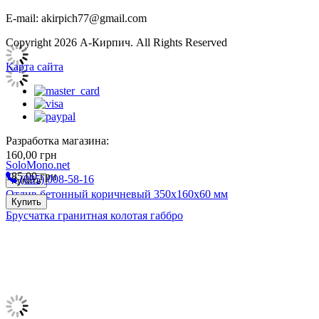
E-mail: akirpich77@gmail.com
Copyright 2026 А-Кирпич. All Rights Reserved
Карта сайта
Разработка магазина:
160,00
грн
SoloMono.net
185,00
грн
(095) 008-58-16
Купить
Отлив бетонный коричневый 350х160х60 мм
Купить
Брусчатка гранитная колотая габбро