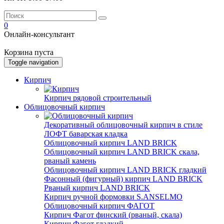
0
Онлайн-консультант
Корзина пуста
Toggle navigation
Кирпич
Кирпич рядовой строительный
Облицовочный кирпич
Декоративный облицовочный кирпич в стиле
ЛОФТ баварская кладка
Облицовочный кирпич LAND BRICK
Облицовочный кирпич LAND BRICK скала,
рваный камень
Облицовочный кирпич LAND BRICK гладкий
Фасонный (фигурный) кирпич LAND BRICK
Рваный кирпич LAND BRICK
Кирпич ручной формовки S.ANSELMO
Облицовочный кирпич ФАГОТ
Кирпич Фагот финский (рваный, скала)
Кирпич Фагот гладкий