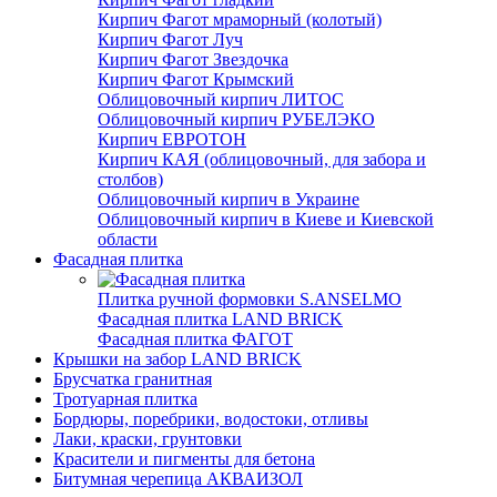
Кирпич Фагот мраморный (колотый)
Кирпич Фагот Луч
Кирпич Фагот Звездочка
Кирпич Фагот Крымский
Облицовочный кирпич ЛИТОС
Облицовочный кирпич РУБЕЛЭКО
Кирпич ЕВРОТОН
Кирпич КАЯ (облицовочный, для забора и
столбов)
Облицовочный кирпич в Украине
Облицовочный кирпич в Киеве и Киевской
области
Фасадная плитка
Плитка ручной формовки S.ANSELMO
Фасадная плитка LAND BRICK
Фасадная плитка ФАГОТ
Крышки на забор LAND BRICK
Брусчатка гранитная
Тротуарная плитка
Бордюры, поребрики, водостоки, отливы
Лаки, краски, грунтовки
Красители и пигменты для бетона
Битумная черепица АКВАИЗОЛ