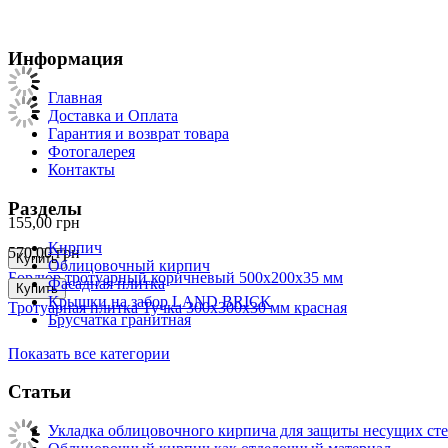
Информация
Главная
Доставка и Оплата
Гарантия и возврат товара
Фотогалерея
Контакты
Разделы
155,00
грн
Кирпич
570,00
грн
Купить
Облицовочный кирпич
Бордюр тротуарный коричневый 500х200х35 мм
Фасадная плитка
Купить
Крышки на забор LAND BRICK
Тротуарная плитка Тучка 300х300х30 мм красная
Брусчатка гранитная
Показать все категории
Статьи
Укладка облицовочного кирпича для защиты несущих сте