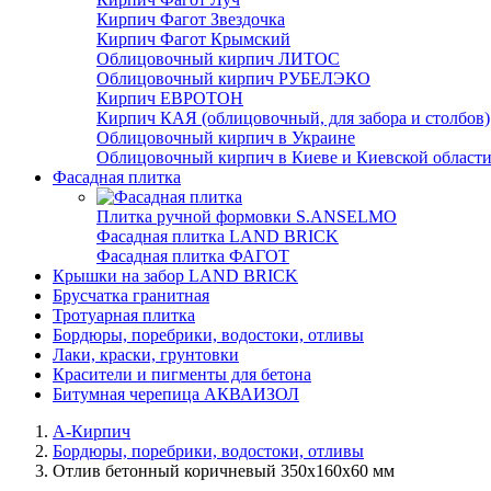
Кирпич Фагот Звездочка
Кирпич Фагот Крымский
Облицовочный кирпич ЛИТОС
Облицовочный кирпич РУБЕЛЭКО
Кирпич ЕВРОТОН
Кирпич КАЯ (облицовочный, для забора и столбов)
Облицовочный кирпич в Украине
Облицовочный кирпич в Киеве и Киевской област
Фасадная плитка
Плитка ручной формовки S.ANSELMO
Фасадная плитка LAND BRICK
Фасадная плитка ФАГОТ
Крышки на забор LAND BRICK
Брусчатка гранитная
Тротуарная плитка
Бордюры, поребрики, водостоки, отливы
Лаки, краски, грунтовки
Красители и пигменты для бетона
Битумная черепица АКВАИЗОЛ
А-Кирпич
Бордюры, поребрики, водостоки, отливы
Отлив бетонный коричневый 350х160х60 мм