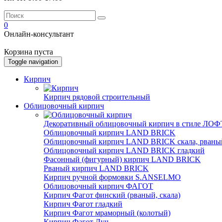
0
Онлайн-консультант
Корзина пуста
Toggle navigation
Кирпич
Кирпич рядовой строительный
Облицовочный кирпич
Декоративный облицовочный кирпич в стиле ЛОФТ
Облицовочный кирпич LAND BRICK
Облицовочный кирпич LAND BRICK скала, рваны
Облицовочный кирпич LAND BRICK гладкий
Фасонный (фигурный) кирпич LAND BRICK
Рваный кирпич LAND BRICK
Кирпич ручной формовки S.ANSELMO
Облицовочный кирпич ФАГОТ
Кирпич Фагот финский (рваный, скала)
Кирпич Фагот гладкий
Кирпич Фагот мраморный (колотый)
Кирпич Фагот Луч