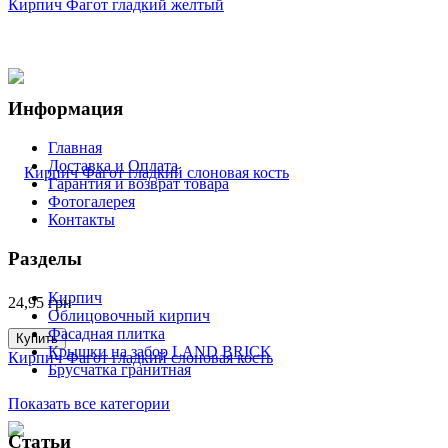
Кирпич Фагот гладкий желтый
Информация
Главная
Доставка и Оплата
Гарантия и возврат товара
Фотогалерея
Контакты
Разделы
Кирпич
24,95
грн
Облицовочный кирпич
Фасадная плитка
Купить
Крышки на забор LAND BRICK
Кирпич Фагот гладкий слоновая кость
Брусчатка гранитная
Показать все категории
Статьи