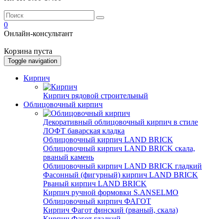
0
Онлайн-консультант
Корзина пуста
Toggle navigation
Кирпич
Кирпич рядовой строительный
Облицовочный кирпич
Декоративный облицовочный кирпич в стиле
ЛОФТ баварская кладка
Облицовочный кирпич LAND BRICK
Облицовочный кирпич LAND BRICK скала,
рваный камень
Облицовочный кирпич LAND BRICK гладкий
Фасонный (фигурный) кирпич LAND BRICK
Рваный кирпич LAND BRICK
Кирпич ручной формовки S.ANSELMO
Облицовочный кирпич ФАГОТ
Кирпич Фагот финский (рваный, скала)
Кирпич Фагот гладкий