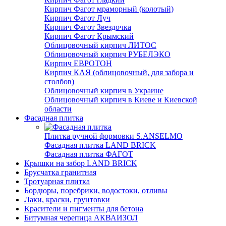
Кирпич Фагот мраморный (колотый)
Кирпич Фагот Луч
Кирпич Фагот Звездочка
Кирпич Фагот Крымский
Облицовочный кирпич ЛИТОС
Облицовочный кирпич РУБЕЛЭКО
Кирпич ЕВРОТОН
Кирпич КАЯ (облицовочный, для забора и
столбов)
Облицовочный кирпич в Украине
Облицовочный кирпич в Киеве и Киевской
области
Фасадная плитка
Плитка ручной формовки S.ANSELMO
Фасадная плитка LAND BRICK
Фасадная плитка ФАГОТ
Крышки на забор LAND BRICK
Брусчатка гранитная
Тротуарная плитка
Бордюры, поребрики, водостоки, отливы
Лаки, краски, грунтовки
Красители и пигменты для бетона
Битумная черепица АКВАИЗОЛ