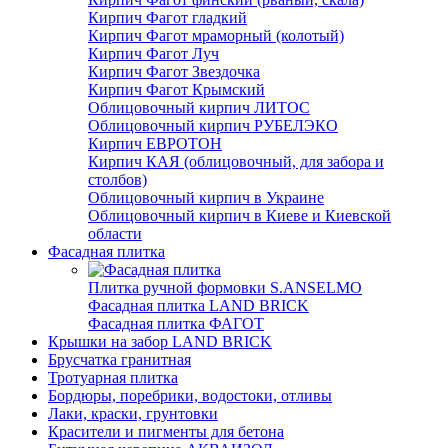
Кирпич Фагот гладкий
Кирпич Фагот мраморный (колотый)
Кирпич Фагот Луч
Кирпич Фагот Звездочка
Кирпич Фагот Крымский
Облицовочный кирпич ЛИТОС
Облицовочный кирпич РУБЕЛЭКО
Кирпич ЕВРОТОН
Кирпич КАЯ (облицовочный, для забора и
столбов)
Облицовочный кирпич в Украине
Облицовочный кирпич в Киеве и Киевской
области
Фасадная плитка
Плитка ручной формовки S.ANSELMO
Фасадная плитка LAND BRICK
Фасадная плитка ФАГОТ
Крышки на забор LAND BRICK
Брусчатка гранитная
Тротуарная плитка
Бордюры, поребрики, водостоки, отливы
Лаки, краски, грунтовки
Красители и пигменты для бетона