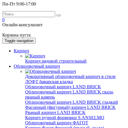
Пн-Пт 9:00-17:00
0
Онлайн-консультант
Корзина пуста
Toggle navigation
Кирпич
Кирпич рядовой строительный
Облицовочный кирпич
Декоративный облицовочный кирпич в стиле
ЛОФТ баварская кладка
Облицовочный кирпич LAND BRICK
Облицовочный кирпич LAND BRICK скала,
рваный камень
Облицовочный кирпич LAND BRICK гладкий
Фасонный (фигурный) кирпич LAND BRICK
Рваный кирпич LAND BRICK
Кирпич ручной формовки S.ANSELMO
Облицовочный кирпич ФАГОТ
Кирпич Фагот финский (рваный, скала)