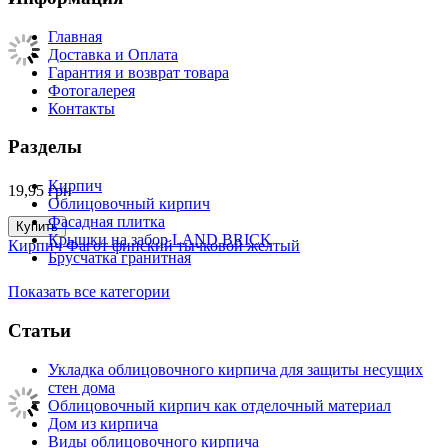
Главная
Доставка и Оплата
Гарантия и возврат товара
Фотогалерея
Контакты
Разделы
Кирпич
19,95
грн
Облицовочный кирпич
Фасадная плитка
Купить
Крышки на забор LAND BRICK
Кирпич Фагот финский тычковой желтый
Брусчатка гранитная
Показать все категории
Статьи
Укладка облицовочного кирпича для защиты несущих
стен дома
Облицовочный кирпич как отделочный материал
Дом из кирпича
Виды облицовочного кирпича