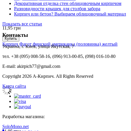
Декоративная отделка стен облицовочным кирпичом
Разновидности крышек для столбов забора
Кирпич или бетон? Выбираем облицовочный материал
Показать все статьи
11,95
грн
Контакты
Купить
Кирпич Фагот финский американка (половинка) желтый
Украина, г. Киев, улица Якутская, 7
тел. +38 (095) 008-58-16, (096) 913-00-85, (098) 016-10-80
E-mail: akirpich77@gmail.com
Copyright 2026 А-Кирпич. All Rights Reserved
Карта сайта
Разработка магазина:
SoloMono.net