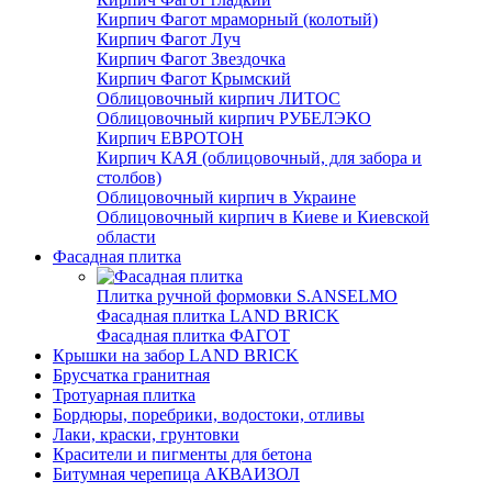
Кирпич Фагот мраморный (колотый)
Кирпич Фагот Луч
Кирпич Фагот Звездочка
Кирпич Фагот Крымский
Облицовочный кирпич ЛИТОС
Облицовочный кирпич РУБЕЛЭКО
Кирпич ЕВРОТОН
Кирпич КАЯ (облицовочный, для забора и
столбов)
Облицовочный кирпич в Украине
Облицовочный кирпич в Киеве и Киевской
области
Фасадная плитка
Плитка ручной формовки S.ANSELMO
Фасадная плитка LAND BRICK
Фасадная плитка ФАГОТ
Крышки на забор LAND BRICK
Брусчатка гранитная
Тротуарная плитка
Бордюры, поребрики, водостоки, отливы
Лаки, краски, грунтовки
Красители и пигменты для бетона
Битумная черепица АКВАИЗОЛ