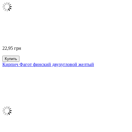
22,95
грн
Купить
Кирпич Фагот финский двухугловой желтый