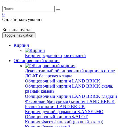
0
Онлайн-консультант
Корзина пуста
Toggle navigation
Кирпич
Кирпич рядовой строительный
Облицовочный кирпич
Декоративный облицовочный кирпич в стиле
ЛОФТ баварская кладка
Облицовочный кирпич LAND BRICK
Облицовочный кирпич LAND BRICK скала,
рваный камень
Облицовочный кирпич LAND BRICK гладкий
Фасонный (фигурный) кирпич LAND BRICK
Рваный кирпич LAND BRICK
Кирпич ручной формовки S.ANSELMO
Облицовочный кирпич ФАГОТ
Кирпич Фагот финский (рваный, скала)
Кирпич Фагот гладкий