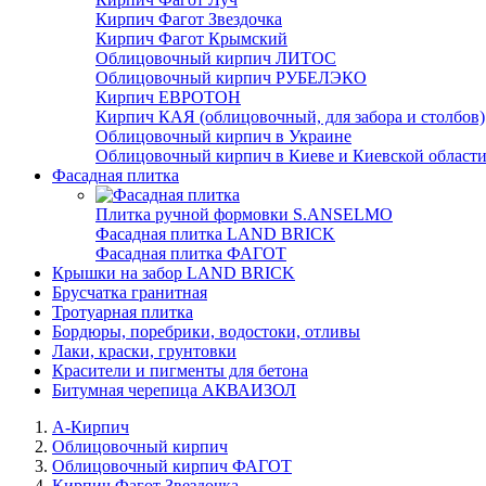
Кирпич Фагот Звездочка
Кирпич Фагот Крымский
Облицовочный кирпич ЛИТОС
Облицовочный кирпич РУБЕЛЭКО
Кирпич ЕВРОТОН
Кирпич КАЯ (облицовочный, для забора и столбов)
Облицовочный кирпич в Украине
Облицовочный кирпич в Киеве и Киевской област
Фасадная плитка
Плитка ручной формовки S.ANSELMO
Фасадная плитка LAND BRICK
Фасадная плитка ФАГОТ
Крышки на забор LAND BRICK
Брусчатка гранитная
Тротуарная плитка
Бордюры, поребрики, водостоки, отливы
Лаки, краски, грунтовки
Красители и пигменты для бетона
Битумная черепица АКВАИЗОЛ
А-Кирпич
Облицовочный кирпич
Облицовочный кирпич ФАГОТ
Кирпич Фагот Звездочка