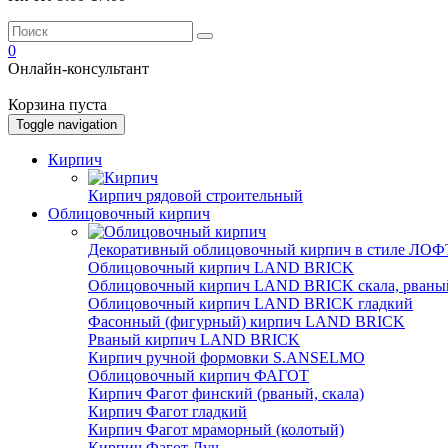
0
Онлайн-консультант
Корзина пуста
Toggle navigation
Кирпич
Кирпич рядовой строительный
Облицовочный кирпич
Декоративный облицовочный кирпич в стиле ЛОФТ
Облицовочный кирпич LAND BRICK
Облицовочный кирпич LAND BRICK скала, рваны
Облицовочный кирпич LAND BRICK гладкий
Фасонный (фигурный) кирпич LAND BRICK
Рваный кирпич LAND BRICK
Кирпич ручной формовки S.ANSELMO
Облицовочный кирпич ФАГОТ
Кирпич Фагот финский (рваный, скала)
Кирпич Фагот гладкий
Кирпич Фагот мраморный (колотый)
Кирпич Фагот Луч