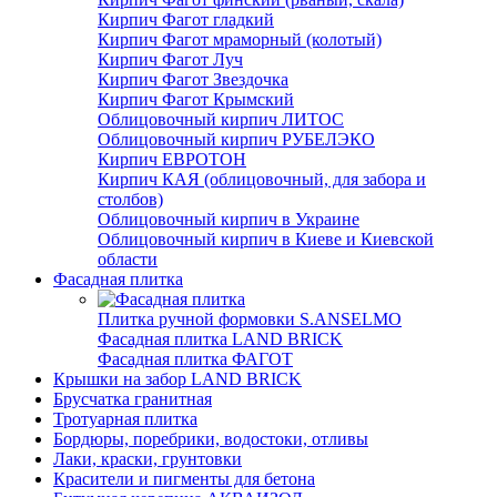
Кирпич Фагот гладкий
Кирпич Фагот мраморный (колотый)
Кирпич Фагот Луч
Кирпич Фагот Звездочка
Кирпич Фагот Крымский
Облицовочный кирпич ЛИТОС
Облицовочный кирпич РУБЕЛЭКО
Кирпич ЕВРОТОН
Кирпич КАЯ (облицовочный, для забора и
столбов)
Облицовочный кирпич в Украине
Облицовочный кирпич в Киеве и Киевской
области
Фасадная плитка
Плитка ручной формовки S.ANSELMO
Фасадная плитка LAND BRICK
Фасадная плитка ФАГОТ
Крышки на забор LAND BRICK
Брусчатка гранитная
Тротуарная плитка
Бордюры, поребрики, водостоки, отливы
Лаки, краски, грунтовки
Красители и пигменты для бетона