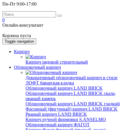
Пн-Пт 9:00-17:00
0
Онлайн-консультант
Корзина пуста
Toggle navigation
Кирпич
Кирпич рядовой строительный
Облицовочный кирпич
Декоративный облицовочный кирпич в стиле
ЛОФТ баварская кладка
Облицовочный кирпич LAND BRICK
Облицовочный кирпич LAND BRICK скала,
рваный камень
Облицовочный кирпич LAND BRICK гладкий
Фасонный (фигурный) кирпич LAND BRICK
Рваный кирпич LAND BRICK
Кирпич ручной формовки S.ANSELMO
Облицовочный кирпич ФАГОТ
Кирпич Фагот финский (рваный, скала)