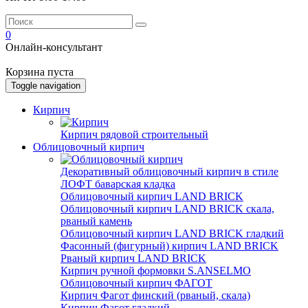
0
Онлайн-консультант
Корзина пуста
Toggle navigation
Кирпич
Кирпич рядовой строительный
Облицовочный кирпич
Декоративный облицовочный кирпич в стиле
ЛОФТ баварская кладка
Облицовочный кирпич LAND BRICK
Облицовочный кирпич LAND BRICK скала,
рваный камень
Облицовочный кирпич LAND BRICK гладкий
Фасонный (фигурный) кирпич LAND BRICK
Рваный кирпич LAND BRICK
Кирпич ручной формовки S.ANSELMO
Облицовочный кирпич ФАГОТ
Кирпич Фагот финский (рваный, скала)
Кирпич Фагот гладкий