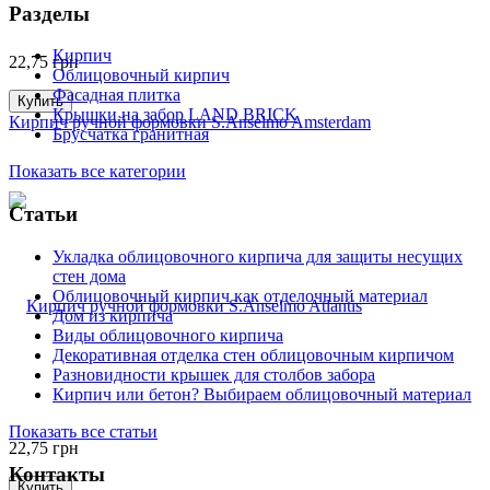
Разделы
Кирпич
22,75
грн
Облицовочный кирпич
Фасадная плитка
Купить
Крышки на забор LAND BRICK
Кирпич ручной формовки S.Anselmo Amsterdam
Брусчатка гранитная
Показать все категории
Статьи
Укладка облицовочного кирпича для защиты несущих
стен дома
Облицовочный кирпич как отделочный материал
Дом из кирпича
Виды облицовочного кирпича
Декоративная отделка стен облицовочным кирпичом
Разновидности крышек для столбов забора
Кирпич или бетон? Выбираем облицовочный материал
Показать все статьи
22,75
грн
Контакты
Купить