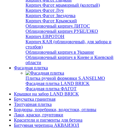
Кирпич Фагот мраморный (колотый)
Кирпич Фагот Луч
Кирпич Фагот Звездочка
Кирпич Фагот Крымский
Облицовочный кирпич ЛИТОС
Облицовочный кирпич РУБЕЛЭКО
Кирпич ЕВРОТОН
Кирпич КАЯ (облицовочный, для забора и
столбов)
Облицовочный кирпич в Украине
Облицовочный кирпич в Киеве и Киевской
области
Фасадная плитка
Плитка ручной формовки S.ANSELMO
Фасадная плитка LAND BRICK
Фасадная плитка ФАГОТ
Крышки на забор LAND BRICK
Брусчатка гранитная
Тротуарная плитка
Бордюры, поребрики, водостоки, отливы
Лаки, краски, грунтовки
Красители и пигменты для бетона
Битумная черепица АКВАИЗОЛ