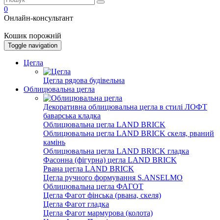
0
Онлайн-консультант
Кошик порожній
Toggle navigation
Цегла
Цегла рядова будівельна
Облицювальна цегла
Декоративна облицювальна цегла в стилі ЛОФТ
баварська кладка
Облицювальна цегла LAND BRICK
Облицювальна цегла LAND BRICK скеля, рваний
камінь
Облицювальна цегла LAND BRICK гладка
Фасонна (фігурна) цегла LAND BRICK
Рвана цегла LAND BRICK
Цегла ручного формування S.ANSELMO
Облицювальна цегла ФАГОТ
Цегла Фагот фінська (рвана, скеля)
Цегла Фагот гладка
Цегла Фагот мармурова (колота)