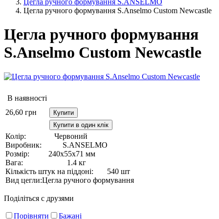
Цегла ручного формування S.ANSELMO
Цегла ручного формування S.Anselmo Custom Newcastle
Цегла ручного формування
S.Anselmo Custom Newcastle
В наявності
26,60
грн
Купити
Купити в один клік
Колір:
Червоний
Виробник:
S.ANSELMO
Розмір:
240х55х71 мм
Вага:
1.4 кг
Кількість штук на піддоні:
540 шт
Вид цегли:
Цегла ручного формування
Поділіться с друзями
Порівняти
Бажані