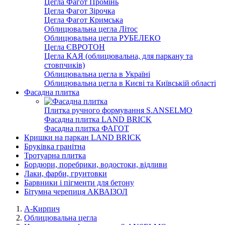
Цегла Фагот Промінь
Цегла Фагот Зірочка
Цегла Фагот Кримська
Облицювальна цегла Літос
Облицювальна цегла РУБЕЛЕКО
Цегла ЄВРОТОН
Цегла КАЯ (облицювальна, для паркану та
стовпчиків)
Облицювальна цегла в Україні
Облицювальна цегла в Києві та Київській області
Фасадна плитка
Плитка ручного формування S.ANSELMO
Фасадна плитка LAND BRICK
Фасадна плитка ФАГОТ
Кришки на паркан LAND BRICK
Бруківка гранітна
Тротуарна плитка
Бордюри, поребрики, водостоки, відливи
Лаки, фарби, грунтовки
Барвники і пігменти для бетону
Бітумна черепиця АКВАІЗОЛ
А-Кирпич
Облицювальна цегла