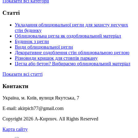
Показати всі категорії
Статті
Укладання облицювальної цегли для захисту несучих
стін будинку
Облицювальна цегла як оздоблювальний матеріал
Будинок з цегли
Види облицювальної цегли
Декоративне оздоблення стін облицювальною цеглою
Різновиди кришок для стовпів паркану
Цегла або бетон? Вибираємо облицювальний матеріал
Показати всі статті
Контакти
Україна, м. Київ, вулиця Якутська, 7
E-mail: akirpich77@gmail.com
Copyright 2026 А-Кирпич. All Rights Reserved
Карта сайту