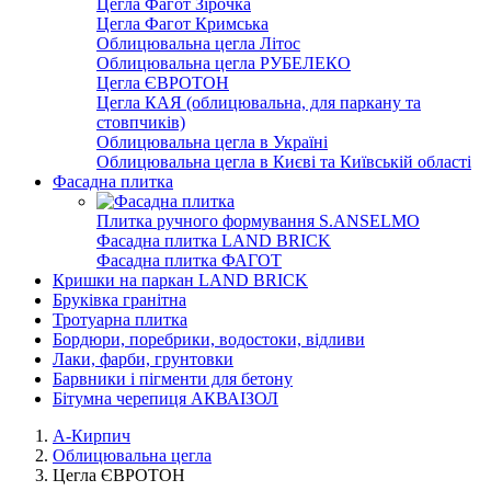
Цегла Фагот Зірочка
Цегла Фагот Кримська
Облицювальна цегла Літос
Облицювальна цегла РУБЕЛЕКО
Цегла ЄВРОТОН
Цегла КАЯ (облицювальна, для паркану та
стовпчиків)
Облицювальна цегла в Україні
Облицювальна цегла в Києві та Київській області
Фасадна плитка
Плитка ручного формування S.ANSELMO
Фасадна плитка LAND BRICK
Фасадна плитка ФАГОТ
Кришки на паркан LAND BRICK
Бруківка гранітна
Тротуарна плитка
Бордюри, поребрики, водостоки, відливи
Лаки, фарби, грунтовки
Барвники і пігменти для бетону
Бітумна черепиця АКВАІЗОЛ
А-Кирпич
Облицювальна цегла
Цегла ЄВРОТОН