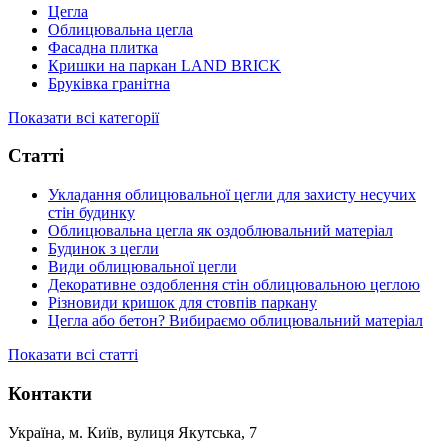
Цегла
Облицювальна цегла
Фасадна плитка
Кришки на паркан LAND BRICK
Бруківка гранітна
Показати всі категорії
Статті
Укладання облицювальної цегли для захисту несучих
стін будинку
Облицювальна цегла як оздоблювальний матеріал
Будинок з цегли
Види облицювальної цегли
Декоративне оздоблення стін облицювальною цеглою
Різновиди кришок для стовпів паркану
Цегла або бетон? Вибираємо облицювальний матеріал
Показати всі статті
Контакти
Україна, м. Київ, вулиця Якутська, 7