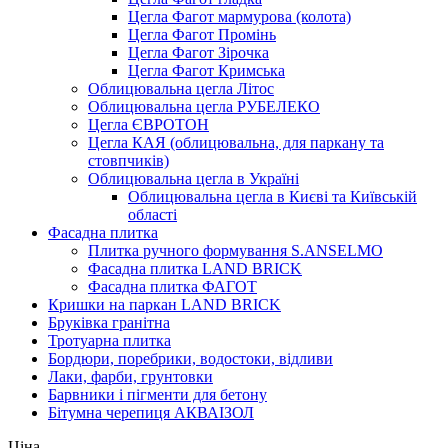
Цегла Фагот мармурова (колота)
Цегла Фагот Промінь
Цегла Фагот Зірочка
Цегла Фагот Кримська
Облицювальна цегла Літос
Облицювальна цегла РУБЕЛЕКО
Цегла ЄВРОТОН
Цегла КАЯ (облицювальна, для паркану та
стовпчиків)
Облицювальна цегла в Україні
Облицювальна цегла в Києві та Київській
області
Фасадна плитка
Плитка ручного формування S.ANSELMO
Фасадна плитка LAND BRICK
Фасадна плитка ФАГОТ
Кришки на паркан LAND BRICK
Бруківка гранітна
Тротуарна плитка
Бордюри, поребрики, водостоки, відливи
Лаки, фарби, грунтовки
Барвники і пігменти для бетону
Бітумна черепиця АКВАІЗОЛ
Ціна