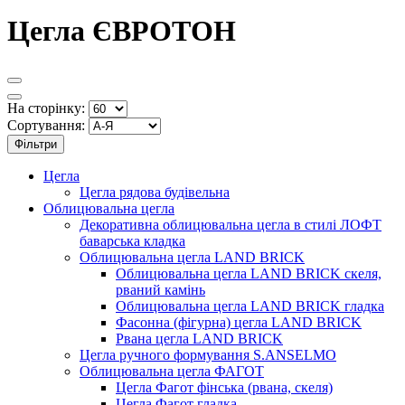
Цегла ЄВРОТОН
На сторінку:
Сортування:
Фільтри
Цегла
Цегла рядова будівельна
Облицювальна цегла
Декоративна облицювальна цегла в стилі ЛОФТ
баварська кладка
Облицювальна цегла LAND BRICK
Облицювальна цегла LAND BRICK скеля,
рваний камінь
Облицювальна цегла LAND BRICK гладка
Фасонна (фігурна) цегла LAND BRICK
Рвана цегла LAND BRICK
Цегла ручного формування S.ANSELMO
Облицювальна цегла ФАГОТ
Цегла Фагот фінська (рвана, скеля)
Цегла Фагот гладка