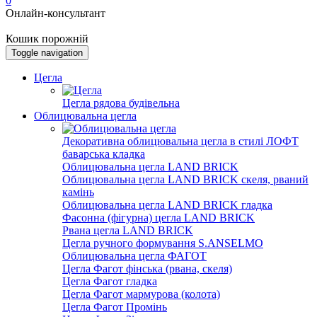
0
Онлайн-консультант
Кошик порожній
Toggle navigation
Цегла
Цегла рядова будівельна
Облицювальна цегла
Декоративна облицювальна цегла в стилі ЛОФТ
баварська кладка
Облицювальна цегла LAND BRICK
Облицювальна цегла LAND BRICK скеля, рваний
камінь
Облицювальна цегла LAND BRICK гладка
Фасонна (фігурна) цегла LAND BRICK
Рвана цегла LAND BRICK
Цегла ручного формування S.ANSELMO
Облицювальна цегла ФАГОТ
Цегла Фагот фінська (рвана, скеля)
Цегла Фагот гладка
Цегла Фагот мармурова (колота)
Цегла Фагот Промінь