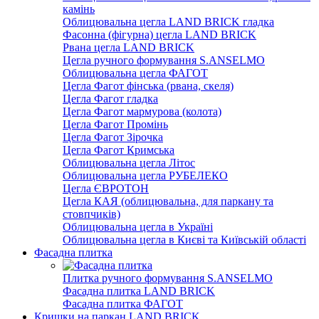
камінь
Облицювальна цегла LAND BRICK гладка
Фасонна (фігурна) цегла LAND BRICK
Рвана цегла LAND BRICK
Цегла ручного формування S.ANSELMO
Облицювальна цегла ФАГОТ
Цегла Фагот фінська (рвана, скеля)
Цегла Фагот гладка
Цегла Фагот мармурова (колота)
Цегла Фагот Промінь
Цегла Фагот Зірочка
Цегла Фагот Кримська
Облицювальна цегла Літос
Облицювальна цегла РУБЕЛЕКО
Цегла ЄВРОТОН
Цегла КАЯ (облицювальна, для паркану та
стовпчиків)
Облицювальна цегла в Україні
Облицювальна цегла в Києві та Київській області
Фасадна плитка
Плитка ручного формування S.ANSELMO
Фасадна плитка LAND BRICK
Фасадна плитка ФАГОТ
Кришки на паркан LAND BRICK