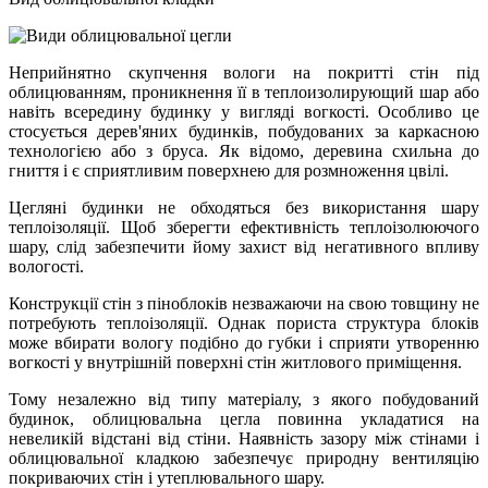
Неприйнятно скупчення вологи на покритті стін під
облицюванням, проникнення її в теплоизолирующий шар або
навіть всередину будинку у вигляді вогкості. Особливо це
стосується дерев'яних будинків, побудованих за каркасною
технологією або з бруса. Як відомо, деревина схильна до
гниття і є сприятливим поверхнею для розмноження цвілі.
Цегляні будинки не обходяться без використання шару
теплоізоляції. Щоб зберегти ефективність теплоізолюючого
шару, слід забезпечити йому захист від негативного впливу
вологості.
Конструкції стін з піноблоків незважаючи на свою товщину не
потребують теплоізоляції. Однак пориста структура блоків
може вбирати вологу подібно до губки і сприяти утворенню
вогкості у внутрішній поверхні стін житлового приміщення.
Тому незалежно від типу матеріалу, з якого побудований
будинок, облицювальна цегла повинна укладатися на
невеликій відстані від стіни. Наявність зазору між стінами і
облицювальної кладкою забезпечує природну вентиляцію
покриваючих стін і утеплювального шару.