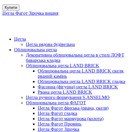
Купити
Цегла Фагот Зірочка вишня
Цегла
Цегла рядова будівельна
Облицювальна цегла
Декоративна облицювальна цегла в стилі ЛОФТ
баварська кладка
Облицювальна цегла LAND BRICK
Облицювальна цегла LAND BRICK скеля,
рваний камінь
Облицювальна цегла LAND BRICK гладка
Фасонна (фігурна) цегла LAND BRICK
Рвана цегла LAND BRICK
Цегла ручного формування S.ANSELMO
Облицювальна цегла ФАГОТ
Цегла Фагот фінська (рвана, скеля)
Цегла Фагот гладка
Цегла Фагот мармурова (колота)
Цегла Фагот Промінь
Цегла Фагот Зірочка