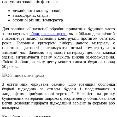
наступних зовнішніх факторів:
механічного впливу ззовні;
атмосферних опадів;
сезонної різниці температур.
Для зовнішньої захисної обробки приватних будинків часто
застосовується
облицювальна цегла
, як найбільш довговічний
і забезпечує захист стіновий конструкції протягом багатьох
років. Головним критерієм вибору даного матеріалу є
показник здатності витримувати низькі температури в
зимовий час. Залежно від якості матеріалу цегляна кладка
здатна витримувати певну кількість циклів заморожування.
Якісний облицювальну цеглу може захищати будинок понад
50 років.
З естетичних міркувань бажано, щоб зовнішня оболонка
будівлі підходила за стилем будови і поєднувалася з
ландшафтом прибудинкової території. Наявність на ринку
будівельних матеріалів широкого асортименту облицювальної
цегли дозволяє підібрати підходящий варіант за формою або
кольором.
Вид облицювальної кладки