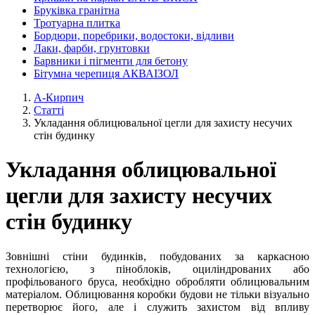
Бруківка гранітна
Тротуарна плитка
Бордюри, поребрики, водостоки, відливи
Лаки, фарби, грунтовки
Барвники і пігменти для бетону
Бітумна черепиця АКВАІЗОЛ
А-Кирпич
Статті
Укладання облицювальної цегли для захисту несучих
стін будинку
Укладання облицювальної
цегли для захисту несучих
стін будинку
Зовнішні стіни будинків, побудованих за каркасною
технологією, з піноблоків, оциліндрованих або
профільованого бруса, необхідно обробляти облицювальним
матеріалом. Облицювання коробки будови не тільки візуально
перетворює його, але і служить захистом від впливу