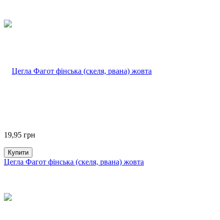
19,95
грн
Купити
Цегла Фагот фінська (скеля, рвана) жовта