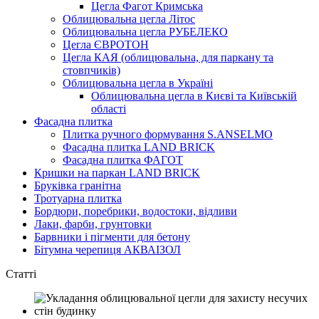
Цегла Фагот Кримська
Облицювальна цегла Літос
Облицювальна цегла РУБЕЛЕКО
Цегла ЄВРОТОН
Цегла КАЯ (облицювальна, для паркану та
стовпчиків)
Облицювальна цегла в Україні
Облицювальна цегла в Києві та Київській
області
Фасадна плитка
Плитка ручного формування S.ANSELMO
Фасадна плитка LAND BRICK
Фасадна плитка ФАГОТ
Кришки на паркан LAND BRICK
Бруківка гранітна
Тротуарна плитка
Бордюри, поребрики, водостоки, відливи
Лаки, фарби, грунтовки
Барвники і пігменти для бетону
Бітумна черепиця АКВАІЗОЛ
Статті