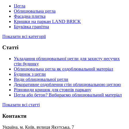
Цегла
Облицювальна цегла
Фасадна плитка
Кришки на паркан LAND BRICK
Бруківка гранітна
Показати всі категорії
Статті
Укладання облицювальної цегли для захисту несучих
стін будинку
Облицювальна цегла як оздоблювальний матеріал
Будинок з цегли
Види облицювальної цегли
Декоративне оздоблення стін облицювальною цеглою
Різновиди кришок для стовпів паркану
Цегла або бетон? Вибираємо облицювальний матеріал
Показати всі статті
Контакти
Україна, м. Київ, вулиця Якутська, 7