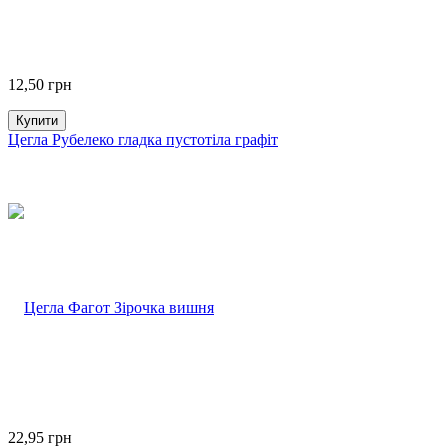
12,50
грн
Купити
Цегла Рубелеко гладка пустотіла графіт
22,95
грн