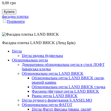
0,00
грн
Купити
фасадна плитка
Порівняти
Фасадна плитка LAND BRICK (Ленд Брік)
Цегла
Цегла рядова будівельна
Облицювальна цегла
Декоративна облицювальна цегла в стилі ЛОФТ
баварська кладка
Облицювальна цегла LAND BRICK
Облицювальна цегла LAND BRICK скеля,
рваний камінь
Облицювальна цегла LAND BRICK гладка
Фасонна (фігурна) цегла LAND BRICK
Рвана цегла LAND BRICK
Цегла ручного формування S.ANSELMO
Облицювальна цегла ФАГОТ
Цегла Фагот фінська (рвана, скеля)