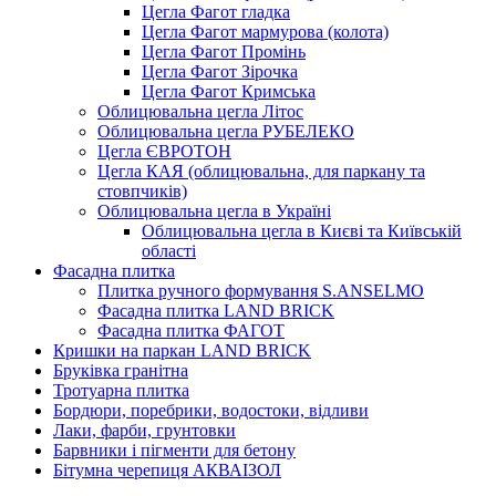
Цегла Фагот гладка
Цегла Фагот мармурова (колота)
Цегла Фагот Промінь
Цегла Фагот Зірочка
Цегла Фагот Кримська
Облицювальна цегла Літос
Облицювальна цегла РУБЕЛЕКО
Цегла ЄВРОТОН
Цегла КАЯ (облицювальна, для паркану та
стовпчиків)
Облицювальна цегла в Україні
Облицювальна цегла в Києві та Київській
області
Фасадна плитка
Плитка ручного формування S.ANSELMO
Фасадна плитка LAND BRICK
Фасадна плитка ФАГОТ
Кришки на паркан LAND BRICK
Бруківка гранітна
Тротуарна плитка
Бордюри, поребрики, водостоки, відливи
Лаки, фарби, грунтовки
Барвники і пігменти для бетону
Бітумна черепиця АКВАІЗОЛ