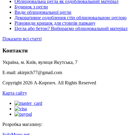
Облицювальна цегла як оздоблювальний матеріал
Будинок з цегли
Види облицювальної цегли
Декоративне оздоблення стін облицювальною цеглою
Різновиди кришок для стовпів паркану
Цегла або бетон? Вибираємо облицювальний матеріал
Показати всі статті
Контакти
Україна, м. Київ, вулиця Якутська, 7
E-mail: akirpich77@gmail.com
Copyright 2026 А-Кирпич. All Rights Reserved
Карта сайту
Розробка магазину:
SoloMono.net