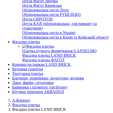
Цегла Фагот Зірочка
Цегла Фагот Кримська
Облицювальна цегла Літос
Облицювальна цегла РУБЕЛЕКО
Цегла ЄВРОТОН
Цегла КАЯ (облицювальна, для паркану та
стовпчиків)
Облицювальна цегла в Україні
Облицювальна цегла в Києві та Київській області
Фасадна плитка
Плитка ручного формування S.ANSELMO
Фасадна плитка LAND BRICK
Фасадна плитка ФАГОТ
Кришки на паркан LAND BRICK
Бруківка гранітна
Тротуарна плитка
Бордюри, поребрики, водостоки, відливи
Лаки, фарби, грунтовки
Барвники і пігменти для бетону
Бітумна черепиця АКВАІЗОЛ
А-Кирпич
Фасадна плитка
Фасадна плитка LAND BRICK