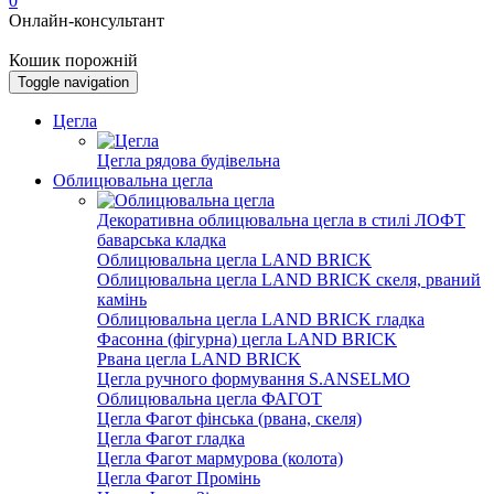
0
Онлайн-консультант
Кошик порожній
Toggle navigation
Цегла
Цегла рядова будівельна
Облицювальна цегла
Декоративна облицювальна цегла в стилі ЛОФТ
баварська кладка
Облицювальна цегла LAND BRICK
Облицювальна цегла LAND BRICK скеля, рваний
камінь
Облицювальна цегла LAND BRICK гладка
Фасонна (фігурна) цегла LAND BRICK
Рвана цегла LAND BRICK
Цегла ручного формування S.ANSELMO
Облицювальна цегла ФАГОТ
Цегла Фагот фінська (рвана, скеля)
Цегла Фагот гладка
Цегла Фагот мармурова (колота)
Цегла Фагот Промінь