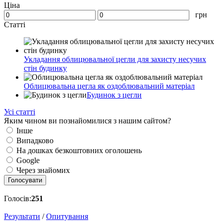
Ціна
грн
Статті
Укладання облицювальної цегли для захисту несучих
стін будинку
Облицювальна цегла як оздоблювальний матеріал
Будинок з цегли
Усі статті
Яким чином ви познайомилися з нашим сайтом?
Інше
Випадково
На дошках безкоштовних оголошень
Google
Через знайомих
Голосувати
Голосів:
251
Результати
/
Опитування