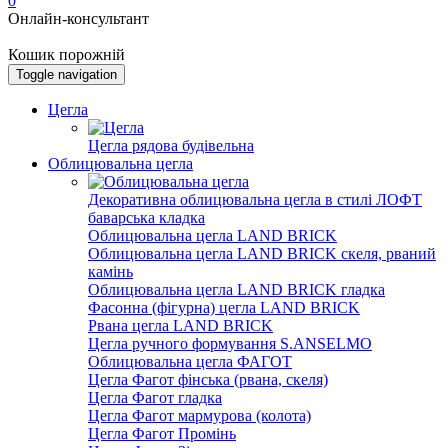
0
Онлайн-консультант
Кошик порожній
Toggle navigation
Цегла
Цегла рядова будівельна
Облицювальна цегла
Декоративна облицювальна цегла в стилі ЛОФТ
баварська кладка
Облицювальна цегла LAND BRICK
Облицювальна цегла LAND BRICK скеля, рваний
камінь
Облицювальна цегла LAND BRICK гладка
Фасонна (фігурна) цегла LAND BRICK
Рвана цегла LAND BRICK
Цегла ручного формування S.ANSELMO
Облицювальна цегла ФАГОТ
Цегла Фагот фінська (рвана, скеля)
Цегла Фагот гладка
Цегла Фагот мармурова (колота)
Цегла Фагот Промінь