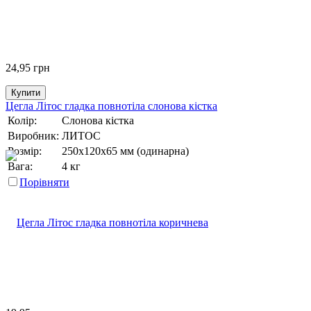
24,95
грн
Купити
Цегла Літос гладка повнотіла слонова кістка
Колір:
Слонова кістка
Виробник:
ЛИТОС
Розмір:
250х120х65 мм (одинарна)
Вага:
4 кг
Порівняти