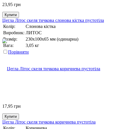
23,95
грн
Купити
Цегла Літос скеля тичкова слонова кістка пустотіла
Колір:
Слонова кістка
Виробник:
ЛИТОС
Розмір:
230х100х65 мм (одинарна)
Вага:
3,05 кг
Порівняти
17,95
грн
Купити
Цегла Літос скеля тичкова коричнева пустотіла
Колір:
Коричнева