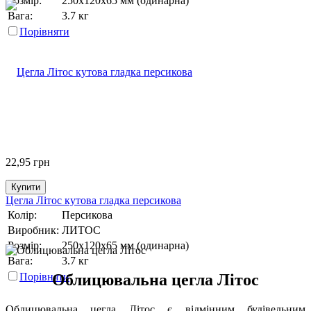
Розмір:
250х120х65 мм (одинарна)
Вага:
3.7 кг
Порівняти
22,95
грн
Купити
Цегла Літос кутова гладка персикова
Колір:
Персикова
Виробник:
ЛИТОС
Розмір:
250х120х65 мм (одинарна)
Вага:
3.7 кг
Облицювальна цегла Літос
Порівняти
Облицювальна цегла Літос є відмінним будівельним