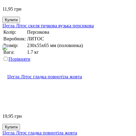
11,95
грн
Купити
Цегла Літос скеля тичкова вузька персикова
Колір:
Персикова
Виробник:
ЛИТОС
Розмір:
230х55х65 мм (половинка)
Вага:
1.7 кг
Порівняти
19,95
грн
Купити
Цегла Літос гладка повнотіла жовта