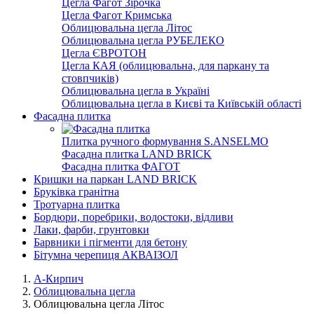
Цегла Фагот Зірочка
Цегла Фагот Кримська
Облицювальна цегла Літос
Облицювальна цегла РУБЕЛЕКО
Цегла ЄВРОТОН
Цегла КАЯ (облицювальна, для паркану та
стовпчиків)
Облицювальна цегла в Україні
Облицювальна цегла в Києві та Київській області
Фасадна плитка
Плитка ручного формування S.ANSELMO
Фасадна плитка LAND BRICK
Фасадна плитка ФАГОТ
Кришки на паркан LAND BRICK
Бруківка гранітна
Тротуарна плитка
Бордюри, поребрики, водостоки, відливи
Лаки, фарби, грунтовки
Барвники і пігменти для бетону
Бітумна черепиця АКВАІЗОЛ
А-Кирпич
Облицювальна цегла
Облицювальна цегла Літос