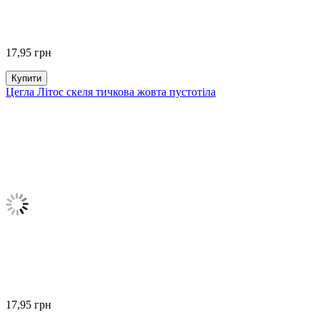
17,95
грн
Купити
Цегла Літос скеля тичкова жовта пустотіла
17,95
грн