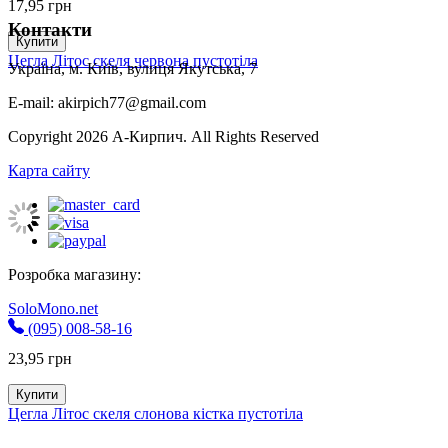
17,95
грн
Контакти
Купити
Цегла Літос скеля червона пустотіла
Україна, м. Київ, вулиця Якутська, 7
E-mail: akirpich77@gmail.com
Copyright 2026 А-Кирпич. All Rights Reserved
Карта сайту
Розробка магазину:
SoloMono.net
(095) 008-58-16
23,95
грн
Купити
Цегла Літос скеля слонова кістка пустотіла