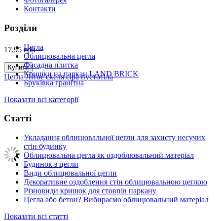
Контакти
Розділи
Цегла
17,95
грн
Облицювальна цегла
Фасадна плитка
Купити
Кришки на паркан LAND BRICK
Цегла Літос скеля сіра пустотіла
Бруківка гранітна
Показати всі категорії
Статті
Укладання облицювальної цегли для захисту несучих
стін будинку
Облицювальна цегла як оздоблювальний матеріал
Будинок з цегли
Види облицювальної цегли
Декоративне оздоблення стін облицювальною цеглою
Різновиди кришок для стовпів паркану
Цегла або бетон? Вибираємо облицювальний матеріал
Показати всі статті