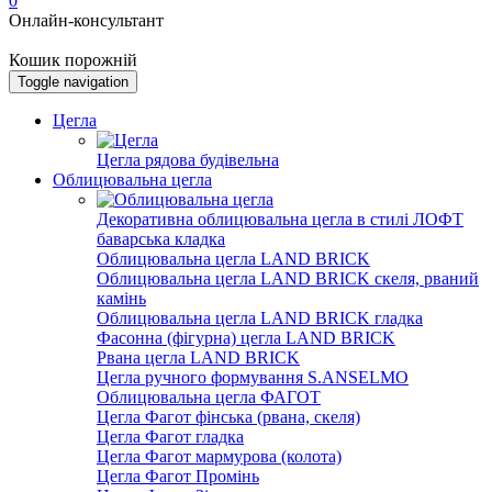
0
Онлайн-консультант
Кошик порожній
Toggle navigation
Цегла
Цегла рядова будівельна
Облицювальна цегла
Декоративна облицювальна цегла в стилі ЛОФТ
баварська кладка
Облицювальна цегла LAND BRICK
Облицювальна цегла LAND BRICK скеля, рваний
камінь
Облицювальна цегла LAND BRICK гладка
Фасонна (фігурна) цегла LAND BRICK
Рвана цегла LAND BRICK
Цегла ручного формування S.ANSELMO
Облицювальна цегла ФАГОТ
Цегла Фагот фінська (рвана, скеля)
Цегла Фагот гладка
Цегла Фагот мармурова (колота)
Цегла Фагот Промінь