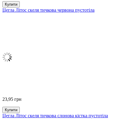
Купити
Цегла Літос скеля тичкова червона пустотіла
23,95
грн
Купити
Цегла Літос скеля тичкова слонова кістка пустотіла