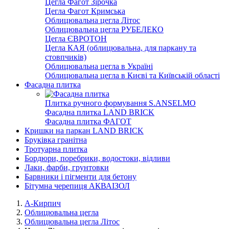
Цегла Фагот Зірочка
Цегла Фагот Кримська
Облицювальна цегла Літос
Облицювальна цегла РУБЕЛЕКО
Цегла ЄВРОТОН
Цегла КАЯ (облицювальна, для паркану та
стовпчиків)
Облицювальна цегла в Україні
Облицювальна цегла в Києві та Київській області
Фасадна плитка
Плитка ручного формування S.ANSELMO
Фасадна плитка LAND BRICK
Фасадна плитка ФАГОТ
Кришки на паркан LAND BRICK
Бруківка гранітна
Тротуарна плитка
Бордюри, поребрики, водостоки, відливи
Лаки, фарби, грунтовки
Барвники і пігменти для бетону
Бітумна черепиця АКВАІЗОЛ
А-Кирпич
Облицювальна цегла
Облицювальна цегла Літос