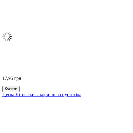
17,95
грн
Купити
Цегла Літос скеля коричнева пустотіла