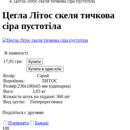
Цегла Літос скеля тичкова сіра пустотіла
Цегла Літос скеля тичкова
сіра пустотіла
В наявності
17,95
грн
Купити
Купити в один клік
Колір:
Сірий
Виробник:
ЛИТОС
Розмір:
230х100х65 мм (одинарна)
Вага:
3,05 кг
Кількість штук на піддоні:
360 шт
Вид цегли:
Гиперпресована
Поділіться с друзями
Порівняти
Бажані
100