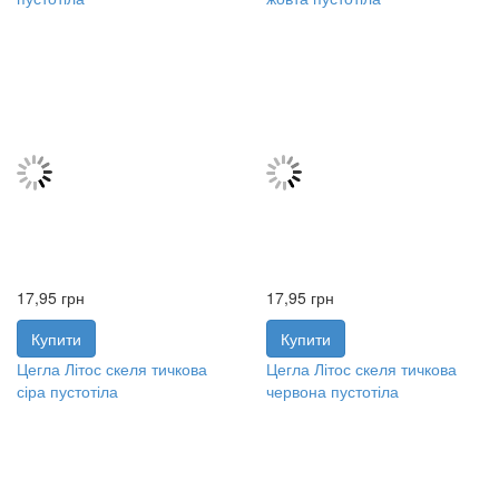
17,95
грн
17,95
грн
Купити
Купити
Цегла Літос скеля тичкова
Цегла Літос скеля тичкова
сіра пустотіла
червона пустотіла