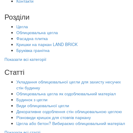
Контакти
Розділи
Цегла
Облицювальна цегла
Фасадна плитка
Кришки на паркан LAND BRICK
Бруківка гранітна
Показати всі категорії
Статті
Укладання облицювальної цегли для захисту несучих
стін будинку
Облицювальна цегла як оздоблювальний матеріал
Будинок з цегли
Види облицювальної цегли
Декоративне оздоблення стін облицювальною цеглою
Різновиди кришок для стовпів паркану
Цегла або бетон? Вибираємо облицювальний матеріал
Показати всі статті