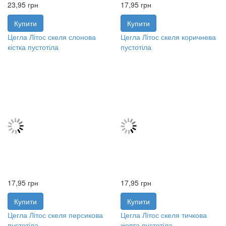
23,95
грн
17,95
грн
Купити
Купити
Цегла Літос скеля слонова
Цегла Літос скеля коричнева
кістка пустотіла
пустотіла
17,95
грн
17,95
грн
Купити
Купити
Цегла Літос скеля персикова
Цегла Літос скеля тичкова
пустотіла
жовта пустотіла