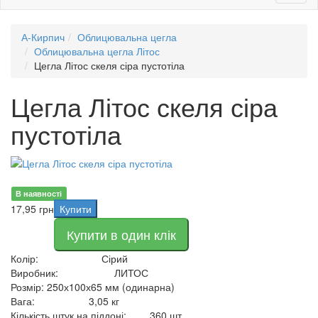
naviga
А-Кирпич
Облицювальна цегла
Облицювальна цегла Літос
Цегла Літос скеля сіра пустотіла
Цегла Літос скеля сіра
пустотіла
В наявності
17,95
грн
Купити
Купити в один клік
Колір:
Сірий
Виробник:
ЛИТОС
Розмір:
250х100х65 мм (одинарна)
Вага:
3,05 кг
Кількість штук на піддоні:
360 шт