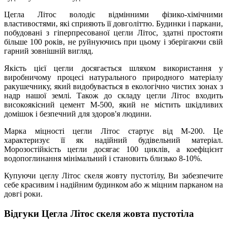
Цегла Літос володіє відмінними фізико-хімічними
властивостями, які сприяють її довголіттю. Будинки і паркани,
побудовані з гіперпресованої цегли Літос, здатні простояти
більше 100 років, не руйнуючись при цьому і зберігаючи свій
гарний зовнішній вигляд.
Якість цієї цегли досягається шляхом використання у
виробничому процесі натурального природного матеріалу
ракушечнику, який видобувається в екологічно чистих зонах з
надр нашої землі. Також до складу цегли Літос входить
високоякісний цемент М-500, який не містить шкідливих
домішок і безпечний для здоров'я людини.
Марка міцності цегли Літос стартує від М-200. Це
характеризує її як надійний будівельний матеріал.
Морозостійкість цегли досягає 100 циклів, а коефіцієнт
водопоглинання мінімальний і становить близько 8-10%.
Купуючи цеглу Літос скеля жовту пустотілу, Ви забезпечите
себе красивим і надійним будинком або ж міцним парканом на
довгі роки.
Відгуки Цегла Літос скеля жовта пустотіла