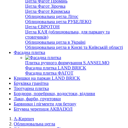
Цегла Фагот Промінь
Цегла Фагот Зірочка
Цегла Фагот Кримська
Облицювальна цегла Літос
Облицювальна цегла РУБЕЛЕКО
Цегла ЄВРОТОН
Цегла КАЯ (облицювальна, для паркану та
стовпчиків)
Облицювальна цегла в Україні
Облицювальна цегла в Києві та Київській області
Фасадна плитка
Плитка ручного формування S.ANSELMO
Фасадна плитка LAND BRICK
Фасадна плитка ФАГОТ
Кришки на паркан LAND BRICK
Бруківка гранітна
Тротуарна плитка
Бордюри, поребрики, водостоки, відливи
Лаки, фарби, грунтовки
Барвники і пігменти для бетону
Бітумна черепиця АКВАІЗОЛ
А-Кирпич
Облицювальна цегла