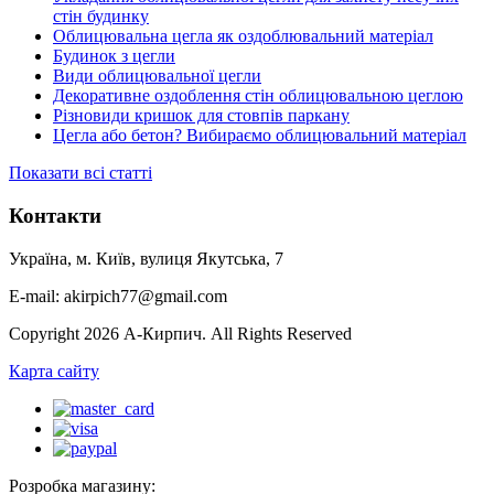
стін будинку
Облицювальна цегла як оздоблювальний матеріал
Будинок з цегли
Види облицювальної цегли
Декоративне оздоблення стін облицювальною цеглою
Різновиди кришок для стовпів паркану
Цегла або бетон? Вибираємо облицювальний матеріал
Показати всі статті
Контакти
Україна, м. Київ, вулиця Якутська, 7
E-mail: akirpich77@gmail.com
Copyright 2026 А-Кирпич. All Rights Reserved
Карта сайту
Розробка магазину: