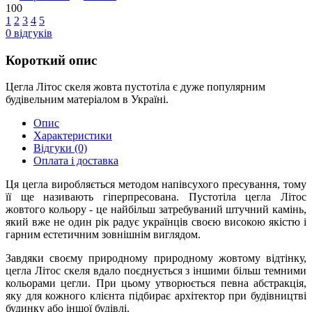
100
1
2
3
4
5
0
відгуків
Короткий опис
Цегла Літос скеля жовта пустотіла є дуже популярним
будівельним матеріалом в Україні.
Опис
Характеристики
Відгуки
(0)
Оплата і доставка
Ця цегла виробляється методом напівсухого пресування, тому
її ще називають гіперпресована. Пустотіла цегла Літос
жовтого кольору - це найбільш затребуваний штучний камінь,
який вже не один рік радує українців своєю високою якістю і
гарним естетичним зовнішнім виглядом.
Завдяки своєму природному природному жовтому відтінку,
цегла Літос скеля вдало поєднується з іншими більш темними
кольорами цегли. При цьому утворюється певна абстракція,
яку для кожного клієнта підбирає архітектор при будівництві
будинку або іншої будівлі.