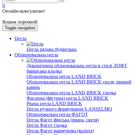
0
Онлайн-консультант
Кошик порожній
Toggle navigation
Цегла
Цегла рядова будівельна
Облицювальна цегла
Декоративна облицювальна цегла в стилі ЛОФТ
баварська кладка
Облицювальна цегла LAND BRICK
Облицювальна цегла LAND BRICK скеля, рваний
камінь
Облицювальна цегла LAND BRICK гладка
Фасонна (фігурна) цегла LAND BRICK
Рвана цегла LAND BRICK
Цегла ручного формування S.ANSELMO
Облицювальна цегла ФАГОТ
Цегла Фагот фінська (рвана, скеля)
Цегла Фагот гладка
Цегла Фагот мармурова (колота)