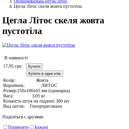
Облицювальна цегла Літос
Цегла Літос скеля жовта пустотіла
Цегла Літос скеля жовта
пустотіла
В наявності
17,95
грн
Купити
Купити в один клік
Колір:
Жовта
Виробник:
ЛИТОС
Розмір:
250х100х65 мм (одинарна)
Вага:
3,05 кг
Кількість штук на піддоні:
360 шт
Вид цегли:
Гиперпресована
Поділіться с друзями
Порівняти
Бажані