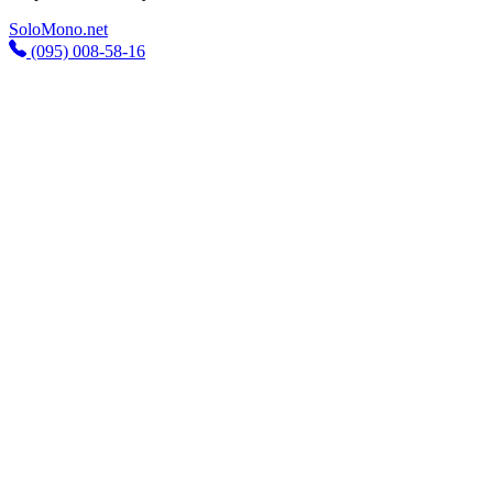
SoloMono.net
(095) 008-58-16