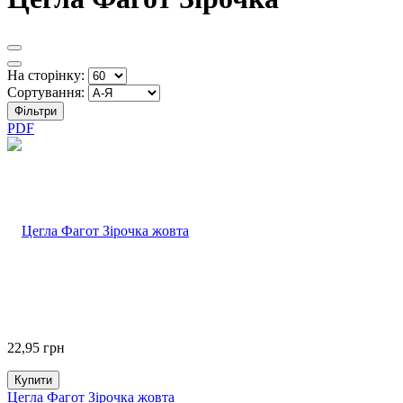
На сторінку:
Сортування:
Фільтри
PDF
22,95
грн
Купити
Цегла Фагот Зірочка жовта