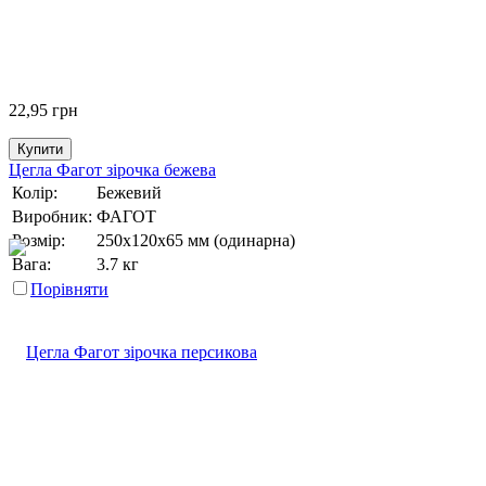
22,95
грн
Купити
Цегла Фагот зірочка бежева
Колір:
Бежевий
Виробник:
ФАГОТ
Розмір:
250х120х65 мм (одинарна)
Вага:
3.7 кг
Порівняти