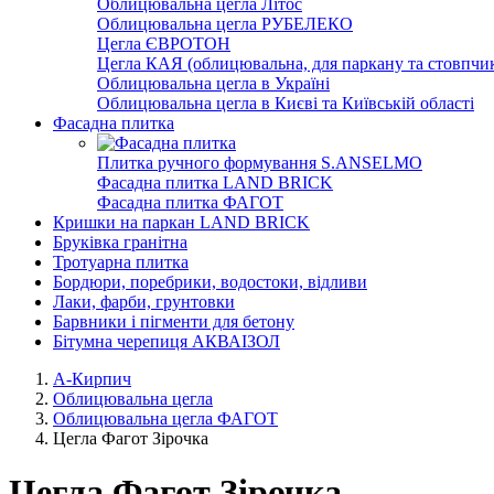
Облицювальна цегла Літос
Облицювальна цегла РУБЕЛЕКО
Цегла ЄВРОТОН
Цегла КАЯ (облицювальна, для паркану та стовпчик
Облицювальна цегла в Україні
Облицювальна цегла в Києві та Київській області
Фасадна плитка
Плитка ручного формування S.ANSELMO
Фасадна плитка LAND BRICK
Фасадна плитка ФАГОТ
Кришки на паркан LAND BRICK
Бруківка гранітна
Тротуарна плитка
Бордюри, поребрики, водостоки, відливи
Лаки, фарби, грунтовки
Барвники і пігменти для бетону
Бітумна черепиця АКВАІЗОЛ
А-Кирпич
Облицювальна цегла
Облицювальна цегла ФАГОТ
Цегла Фагот Зірочка
Цегла Фагот Зірочка