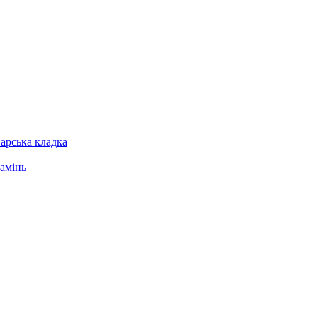
арська кладка
амінь