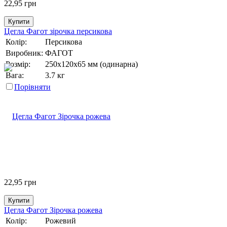
22,95
грн
Купити
Цегла Фагот зірочка персикова
Колір:
Персикова
Виробник:
ФАГОТ
Розмір:
250х120х65 мм (одинарна)
Вага:
3.7 кг
Порівняти
22,95
грн
Купити
Цегла Фагот Зірочка рожева
Колір:
Рожевий