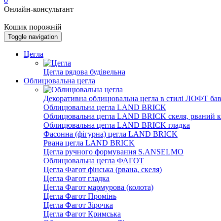
0
Онлайн-консультант
Кошик порожній
Toggle navigation
Цегла
Цегла рядова будівельна
Облицювальна цегла
Декоративна облицювальна цегла в стилі ЛОФТ бав
Облицювальна цегла LAND BRICK
Облицювальна цегла LAND BRICK скеля, рваний к
Облицювальна цегла LAND BRICK гладка
Фасонна (фігурна) цегла LAND BRICK
Рвана цегла LAND BRICK
Цегла ручного формування S.ANSELMO
Облицювальна цегла ФАГОТ
Цегла Фагот фінська (рвана, скеля)
Цегла Фагот гладка
Цегла Фагот мармурова (колота)
Цегла Фагот Промінь
Цегла Фагот Зірочка
Цегла Фагот Кримська